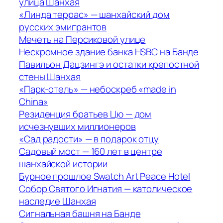
улица Шанхая
«Линда террас» — шанхайский дом
русских эмигрантов
Мечеть на Персиковой улице
Нескромное здание банка HSBC на Банде
Павильон Дацзингэ и остатки крепостной
стены Шанхая
«Парк-отель» — небоскреб «made in
China»
Резиденция братьев Цю — дом
исчезнувших миллионеров
«Сад радости» — в подарок отцу
Садовый мост — 160 лет в центре
шанхайской истории
Бурное прошлое Swatch Art Peace Hotel
Собор Святого Игнатия — католическое
наследие Шанхая
Сигнальная башня на Банде