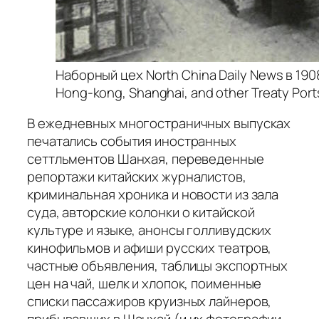
Наборный цех North China Daily News в 190
Hong-kong, Shanghai, and other Treaty Ports
В ежедневных многостраничных выпусках
печатались события иностранных
сеттльментов Шанхая, переведенные
репортажи китайских журналистов,
криминальная хроника и новости из зала
суда, авторские колонки о китайской
культуре и языке, анонсы голливудских
кинофильмов и афиши русских театров,
частные объявления, таблицы экспортных
цен на чай, шелк и хлопок, поименные
списки пассажиров круизных лайнеров,