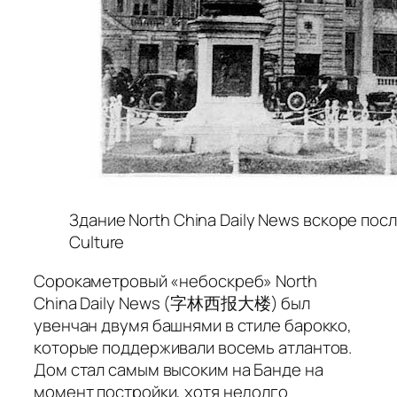
Здание North China Daily News вскоре после
Culture
Сорокаметровый «небоскреб» North
China Daily News (字林西报大楼) был
увенчан двумя башнями в стиле барокко,
которые поддерживали восемь атлантов.
Дом стал самым высоким на Банде на
момент постройки, хотя недолго