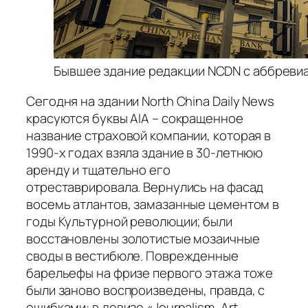
Бывшее здание редакции NCDN с аббреви
Сегодня на здании North China Daily News
красуются буквы AIA – сокращенное
название страховой компании, которая в
1990-х годах взяла здание в 30-летнюю
аренду и тщательно его
отреставрировала. Вернулись на фасад
восемь атлантов, замазанные цементом в
годы Культурной революции; были
восстановлены золотистые мозаичные
своды в вестибюле. Поврежденные
барельефы на фризе первого этажа тоже
были заново воспроизведены, правда, с
ошибками: в девизе «Journalism, Art,