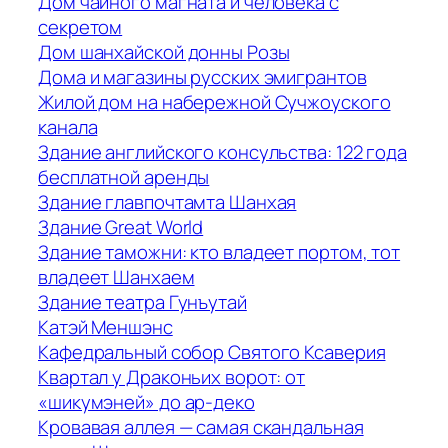
Дом чайного магната и человека с
секретом
Дом шанхайской донны Розы
Дома и магазины русских эмигрантов
Жилой дом на набережной Сучжоуского
канала
Здание английского консульства: 122 года
бесплатной аренды
Здание главпочтамта Шанхая
Здание Great World
Здание таможни: кто владеет портом, тот
владеет Шанхаем
Здание театра Гунъутай
Катэй Меншэнс
Кафедральный собор Святого Ксаверия
Квартал у Драконьих ворот: от
«шикумэней» до ар-деко
Кровавая аллея — самая скандальная