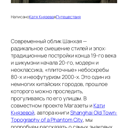
Написано
Катя Князева
в
Путешествия
Современный облик Шанхая —
радикальное смешение стилей и эпох:
традиционные постройки конца 19-го века
и
шикумэни
начала 20-го, модерн и
неоклассика, «плиточные» небоскребы
80-х и неофутуризм 2000-х. Это один из
немногих китайских городов, прошлое
которого можно проследить,
прогуливаясь по его улицам. В
совместном проекте Магазеты и
Кати
Князевой
, автора книги
Shanghai Old Town:
Topography of a Phantom City
, мы
попробуем рассказать о самых знаковых