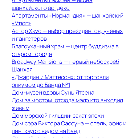
Апартаменты Гасконь — икона
шанхайского ар-деко
Апартаменты «Нормандия» — шанхайский
«Утюг»
Астор Хаус — выбор президентов, ученых
и гангстеров
Благоуханный храм — центр буддизма в
старом городе
Broadway Mansions — первый небоскреб
Шанхая
«Джардин и Маттесон»: от торговли
опиумом до Банда №1
Дом-музей вдовы Сунь Ятсена
Дом за мостом: отсюда мало кто выходил
живым
Дом морской гильдии: закат эпохи
Дом сэра Виктора Сассуна — отель, офис и
пентхаус с видом на Банд