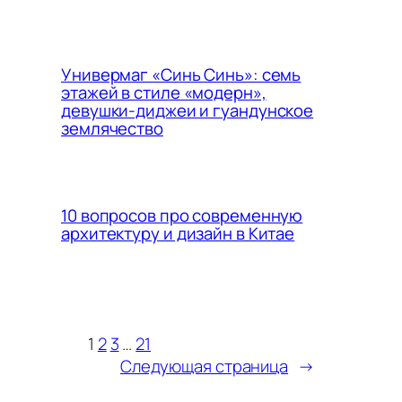
Универмаг «Синь Синь»: семь
этажей в стиле «модерн»,
девушки-диджеи и гуандунское
землячество
10 вопросов про современную
архитектуру и дизайн в Китае
1
2
3
…
21
Следующая страница
→