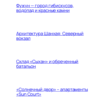
Фужун — город гибискусов,
водопад и красные камни
Архитектура Шанхая: Северный
вокзал
Склад «Сыхан» и обреченный
батальон
«Солнечный двор» – апартаменты
«Sun Court»