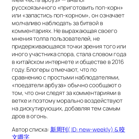
русскоязычного «приготовить поп-корн»
или «запастись поп-корном», он означает
молчаливо наблюдать за битвой в
комментариях. Не выражающая своего
мнения толпа пользователей, не
придерживающаяся точки зрения того или
иного участника спора, стала словом года
в китайском интернете и обществе в 2016
году. Блогеры отмечают, что по
сравнению с простыми наблюдателями,
«поедатели арбуза» обычно сообщают о
том, что они следят за комментариями в
ветке и поэтому морально воздействуют
на дискутирующих, добавляя тем самым
дров в огонь.
Автор списка:
新周刊( ID: new-weekly) & 咬
文嚼字