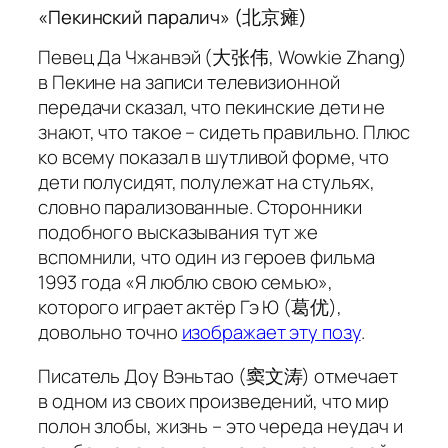
«Пекинский паралич» (北京瘫)
Певец Да Чжанвэй (大张伟, Wowkie Zhang)
в Пекине на записи телевизионной
передачи сказал, что пекинские дети не
знают, что такое – сидеть правильно. Плюс
ко всему показал в шутливой форме, что
дети полусидят, полулежат на стульях,
словно парализованные. Сторонники
подобного высказывания тут же
вспомнили, что один из героев фильма
1993 года «Я люблю свою семью»,
которого играет актёр Гэ Ю (葛优),
довольно точно
изображает эту позу
.
Писатель Доу Вэньтао (窦文涛) отмечает
в одном из своих произведений, что мир
полон злобы, жизнь – это череда неудач и