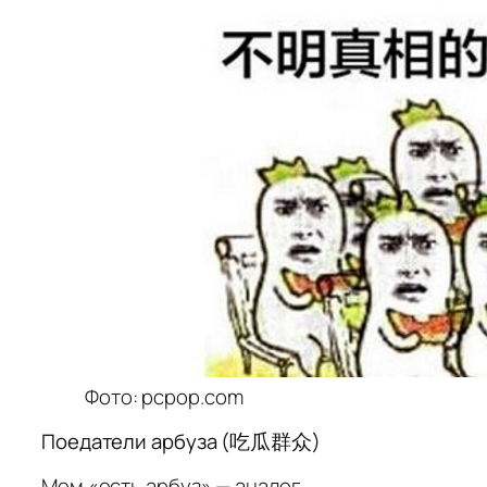
Фото: pcpop.com
Поедатели арбуза (吃瓜群众)
Мем «есть арбуз» — аналог