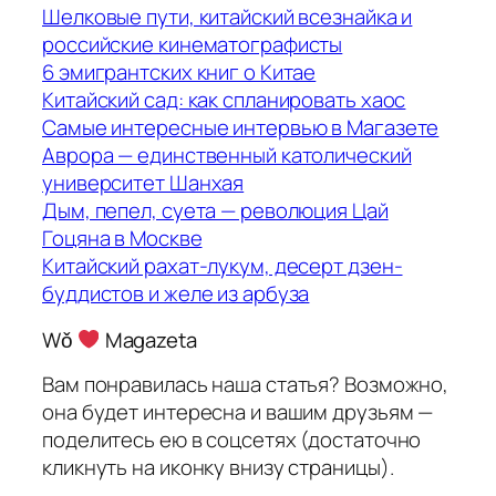
Шелковые пути, китайский всезнайка и
российские кинематографисты
6 эмигрантских книг о Китае
Китайский сад: как спланировать хаос
Самые интересные интервью в Магазете
Аврора — единственный католический
университет Шанхая
Дым, пепел, суета — революция Цай
Гоцяна в Москве
Китайский рахат-лукум, десерт дзен-
буддистов и желе из арбуза
Wǒ
Magazeta
Вам понравилась наша статья? Возможно,
она будет интересна и вашим друзьям —
поделитесь ею в соцсетях (достаточно
кликнуть на иконку внизу страницы).