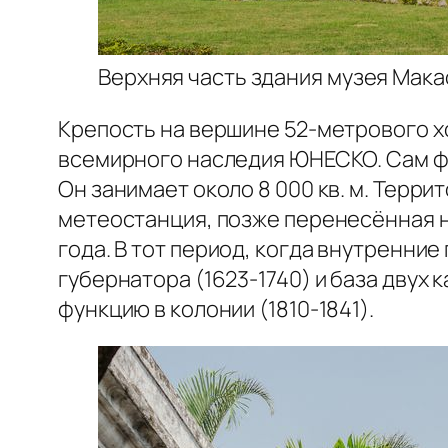
Верхняя часть здания музея Мака
Крепость на вершине 52-метрового хо
всемирного наследия ЮНЕСКО. Сам фор
Он занимает около 8 000 кв. м. Терри
метеостанция, позже перенесённая н
года. В тот период, когда внутренни
губернатора (1623-1740) и база дву
функцию в колонии (1810-1841).