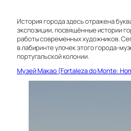
История города здесь отражена бук
экспозиции, посвящённые истории го
работы современных художников. Сего
в лабиринте улочек этого города-муз
португальской колонии.
Музей Макао (Fortaleza do Monte: Ho