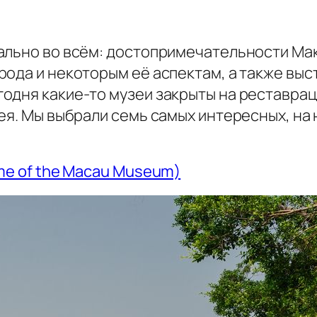
вально во всём: достопримечательности М
рода и некоторым её аспектам, а также выс
дня какие-то музеи закрыты на реставрацию
ея. Мы выбрали семь самых интересных, на
me of the Macau Museum)