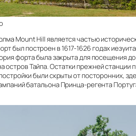
о
лма Mount Hill является частью историческ
т был построен в 1617-1626 годах иезуита
тория форта была закрыта для посещения до
а остров Тайпа. Остатки прежней станции 
е постройки были скрыты от посторонних, з
х кампаний батальона Принца-регента Порту