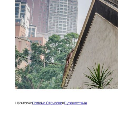
Написано
Полина Струкова
в
Путешествия