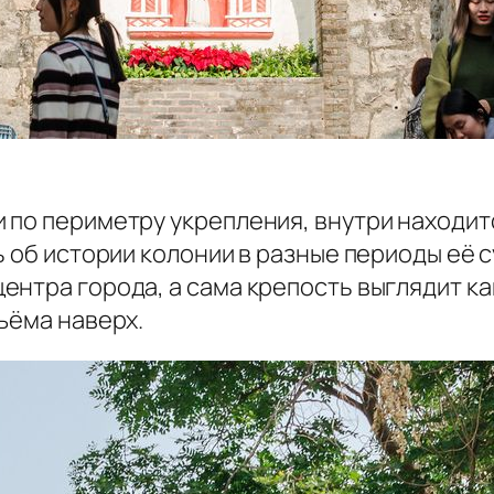
 по периметру укрепления, внутри находит
ь об истории колонии в разные периоды её
нтра города, а сама крепость выглядит ка
ъёма наверх.