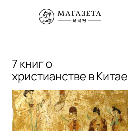
Перейти
к
содержимому
7 книг о
христианстве в Китае