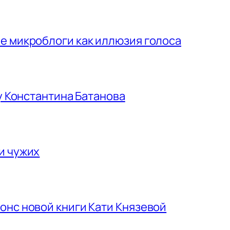
е микроблоги как иллюзия голоса
гу Константина Батанова
и чужих
онс новой книги Кати Князевой