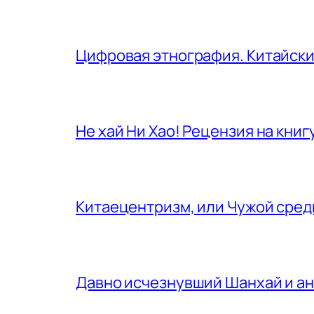
Цифровая этнография. Китайски
Не хай Ни Хао! Рецензия на кни
Китаецентризм, или Чужой сред
Давно исчезнувший Шанхай и ан