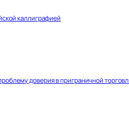
айской каллиграфией
проблему доверия в приграничной торгов