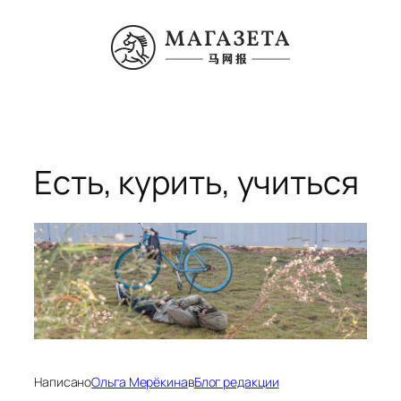
Перейти
к
содержимому
Есть, курить, учиться
Написано
Ольга Мерёкина
в
Блог редакции