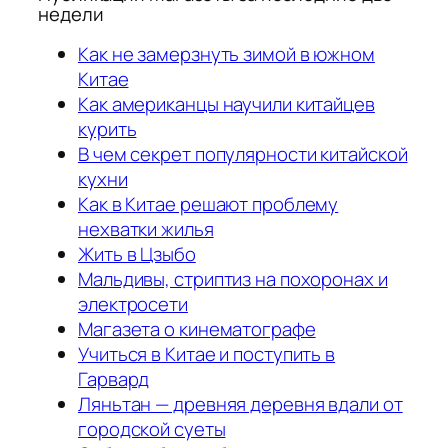
недели
Как не замерзнуть зимой в южном
Китае
Как американцы научили китайцев
курить
В чем секрет популярности китайской
кухни
Как в Китае решают проблему
нехватки жилья
Жить в Цзыбо
Мальдивы, стриптиз на похоронах и
электросети
Магазета о кинематографе
Учиться в Китае и поступить в
Гарвард
Ляньтан — древняя деревня вдали от
городской суеты