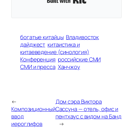
богатые китайцы
Владивосток
дайджест
китаистика и
китаеведение (синология)
Конференция
российские СМИ
СМИ и пресса
Ханчжоу
←
Дом сэра Виктора
Композиционный
Сассуна — отель, офис и
ввод
пентхаус с видом на Банд
иероглифов
→