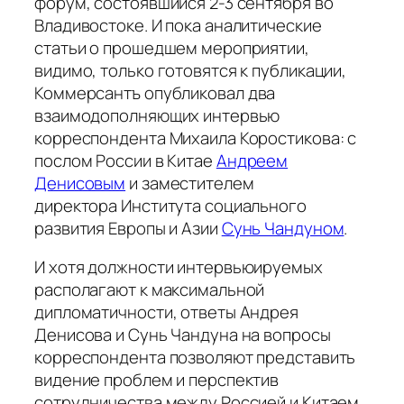
форум, состоявшийся 2-3 сентября во
Владивостоке. И пока аналитические
статьи о прошедшем мероприятии,
видимо, только готовятся к публикации,
Коммерсантъ
опубликовал два
взаимодополняющих интервью
корреспондента Михаила Коростикова: с
послом России в Китае
Андреем
Денисовым
и заместителем
директора Института социального
развития Европы и Азии
Сунь Чандуном
.
И хотя должности интервьюируемых
располагают к максимальной
дипломатичности, ответы Андрея
Денисова и Сунь Чандуна на вопросы
корреспондента позволяют представить
видение проблем и перспектив
сотрудничества между Россией и Китаем