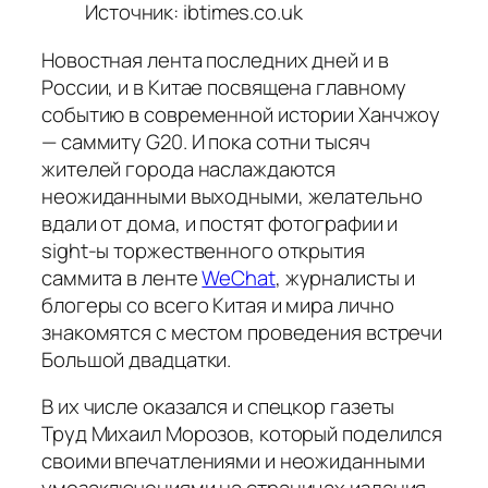
Источник: ibtimes.co.uk
Новостная лента последних дней и в
России, и в Китае посвящена главному
событию в современной истории Ханчжоу
— саммиту G20. И пока сотни тысяч
жителей города наслаждаются
неожиданными выходными, желательно
вдали от дома, и постят фотографии и
sight-ы торжественного открытия
саммита в ленте
WeChat
, журналисты и
блогеры со всего Китая и мира лично
знакомятся с местом проведения встречи
Большой двадцатки.
В их числе оказался и спецкор газеты
Труд
Михаил Морозов, который поделился
своими впечатлениями и неожиданными