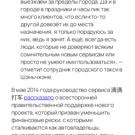
выезжаем за пределы города. Да и в
городе в праздники и часы пик так
много клиентов, что если кто-то
другой довезёт их до места
назначения, я только порадуюсь за
них, ведь я занят. А ещё, всегда есть
люди, которые не доверяют всяким
сомнительным новым сервисам или
просто не умеют ими пользоваться», —
отметил сотрудник городского такси в
Шэньчжэне.
В мае 2014 года руководство сервиса 滴滴
打车
рассказало
о всесторонней
правительственной поддержке нового
проекта, который призван уменьшить
финансовые риски, с которыми
сталкиваются как автовладельцы,