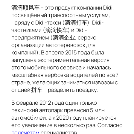
滴滴顺风车 – это продукт компании Didi,
посвящённый транспортным услугам,
наряду с Didi-такси (滴滴打车), Didi-
частниками (滴滴快车) и Didi-
предприятием (滴滴企业, сервис
организации автоперевозок для
компаний). В апреле 2015 года была
запущена экспериментальная версия
этого мобильного сервиса и началась
масштабная вербовка водителей по всей
стране, желающих заниматься извозом с
опцией 拼车 – разделить поездку.
В феврале 2012 года один только
пекинский автопарк превысил 5 млн
автомобилей, а к 2020 году планируется
его увеличение в несколько раз. Согласно
подсчётам
специалистов,