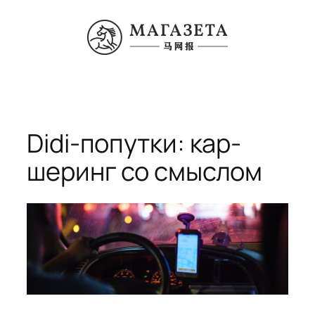
Перейти
к
содержимому
Didi-попутки: кар-
шеринг со смыслом