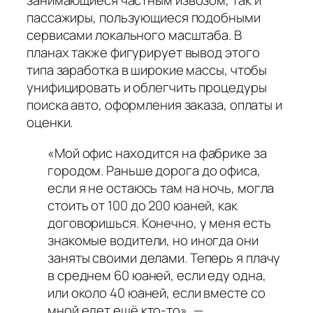
занимающиеся частным извозом, так и
пассажиры, пользующиеся подобными
сервисами локального масштаба. В
планах также фигурирует вывод этого
типа заработка в широкие массы, чтобы
унифицировать и облегчить процедуры
поиска авто, оформления заказа, оплаты и
оценки.
«Мой офис находится на фабрике за
городом. Раньше дорога до офиса,
если я не остаюсь там на ночь, могла
стоить от 100 до 200 юаней, как
договоришься. Конечно, у меня есть
знакомые водители, но иногда они
заняты своими делами. Теперь я плачу
в среднем 60 юаней, если еду одна,
или около 40 юаней, если вместе со
мной едет ещё кто-то», —