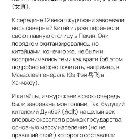
(女真).
К середине 12 века чжурчжэни завоевали
весь северный Китай и даже перенесли
свою главную столицу в Пекин. Они
порядком окитаизировались, но
китайцами, конечно же, не были и
воспринимались теми как враги (об этом
подробно можно почитать, например, в
Мавзолее генерала Юэ Фэя 岳飞 в
Ханчжоу).
И китайцы, и чжурчжэни в свою очередь
были завоеваны монголами. Так, будущий
китайский Дунбэй (东北) на целый век
впервые оказался в рамках государства,
основную массу населения (но не
правящий слой!) которого составляли