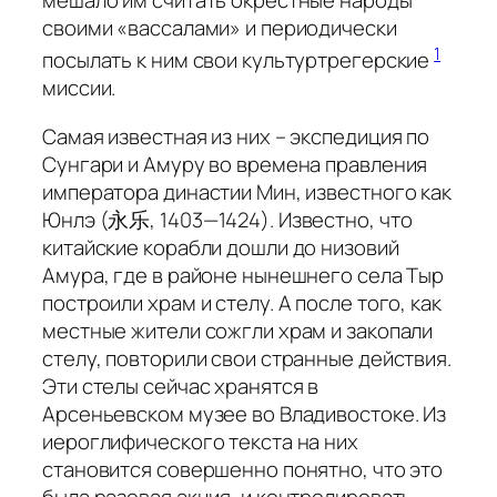
мешало им считать окрестные народы
своими «вассалами» и периодически
1
посылать к ним свои культуртрегерские
миссии.
Самая известная из них – экспедиция по
Сунгари и Амуру во времена правления
императора династии Мин, известного как
Юнлэ (永乐, 1403—1424). Известно, что
китайские корабли дошли до низовий
Амура, где в районе нынешнего села Тыр
построили храм и стелу. А после того, как
местные жители сожгли храм и закопали
стелу, повторили свои странные действия.
Эти стелы сейчас хранятся в
Арсеньевском музее во Владивостоке. Из
иероглифического текста на них
становится совершенно понятно, что это
была разовая акция, и контролировать