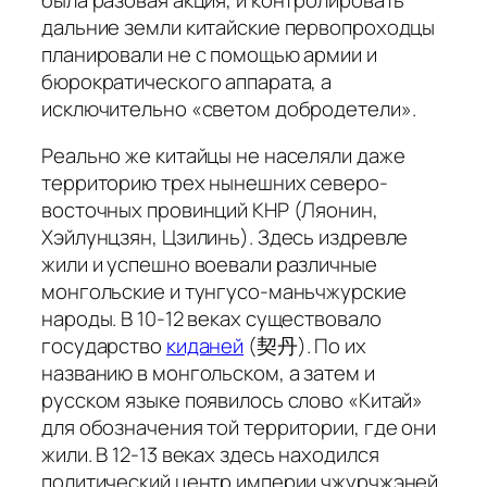
дальние земли китайские первопроходцы
планировали не с помощью армии и
бюрократического аппарата, а
исключительно «светом добродетели».
Реально же китайцы не населяли даже
территорию трех нынешних северо-
восточных провинций КНР (Ляонин,
Хэйлунцзян, Цзилинь). Здесь издревле
жили и успешно воевали различные
монгольские и тунгусо-маньчжурские
народы. В 10-12 веках существовало
государство
киданей
(契丹). По их
названию в монгольском, а затем и
русском языке появилось слово «Китай»
для обозначения той территории, где они
жили. В 12-13 веках здесь находился
политический центр империи чжурчжэней