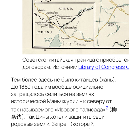
Советско-китайская граница с приобретен
договорам. Источник:
Library of Congress 
Тем более здесь не было китайцев (хань).
До 1860 года им вообще официально
запрещалось селиться на землях
исторической Маньчжурии – к северу от
2
так называемого «Ивового палисада»
(柳
条边). Так Цины хотели защитить свои
родовые земли. Запрет (который,