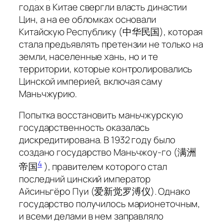
годах в Китае свергли власть династии
Цин, а на ее обломках основали
Китайскую Республику (中华民国), которая
стала предъявлять претензии не только на
земли, населенные хань, но и те
территории, которые контролировались
Цинской империей, включая саму
Маньчжурию.
Попытка восстановить маньчжурскую
государственность оказалась
дискредитирована. В 1932 году было
создано государство Маньчжоу-го (满洲
4
帝国
), правителем которого стал
последний цинский император
Айсиньгёро Пуи (爱新觉罗溥仪). Однако
государство получилось марионеточным,
и всеми делами в нем заправляло