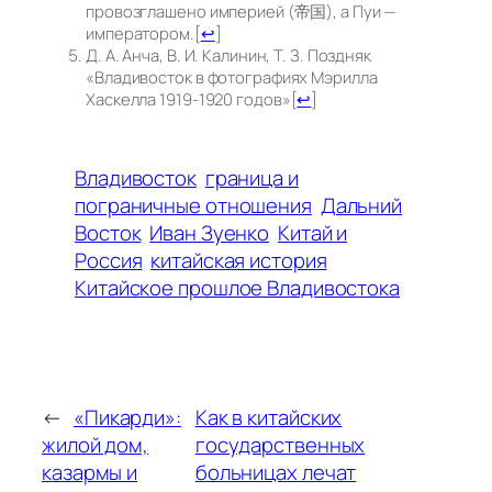
провозглашено империей (帝国), а Пуи —
императором.
[
↩
]
Д. А. Анча, В. И. Калинин, Т. З. Поздняк
«Владивосток в фотографиях Мэрилла
Хаскелла 1919-1920 годов»
[
↩
]
Владивосток
граница и
пограничные отношения
Дальний
Восток
Иван Зуенко
Китай и
Россия
китайская история
Китайское прошлое Владивостока
←
«Пикарди»:
Как в китайских
жилой дом,
государственных
казармы и
больницах лечат