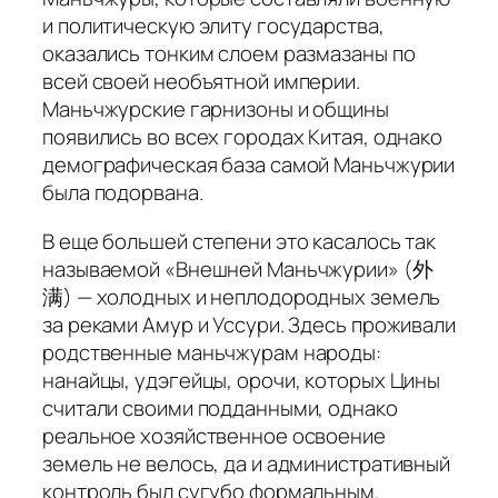
и политическую элиту государства,
оказались тонким слоем размазаны по
всей своей необъятной империи.
Маньчжурские гарнизоны и общины
появились во всех городах Китая, однако
демографическая база самой Маньчжурии
была подорвана.
В еще большей степени это касалось так
называемой «Внешней Маньчжурии» (外
满) — холодных и неплодородных земель
за реками Амур и Уссури. Здесь проживали
родственные маньчжурам народы:
нанайцы, удэгейцы, орочи, которых Цины
считали своими подданными, однако
реальное хозяйственное освоение
земель не велось, да и административный
контроль был сугубо формальным.