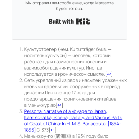
Мы отправим вам сообщение, когда Магазета
будет готова.
Built with Kit
Культуртрегер (нем. Kulturträger букв. —
носитель культуры) — человек, который
работает для взаимопроникновения и
взаимообогащения культур. Иногда
используется в ироническом смысле.
[
↩
]
Сеть укреплений из рвов и насыпей, усаженных
ивовыми деревьями, сооруженных в период
династии Цин в конце 17 века для
предотвращения проникновения китайцев
в Маньчжурию
[
↩
]
Personal Narrative of a Voyage to Japan,
Kamtschatka, Siberia, Tartary, and Various Parts
of Coast of China: In H. M. S. Barracouta. [1854-
1856]
С. 373
[
↩
]
Маньчжоу-го (满洲国) в 1934 году было