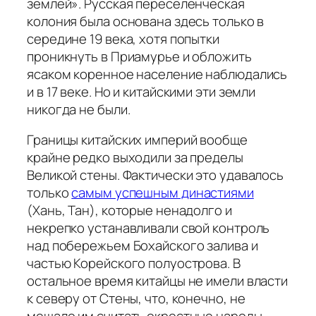
землей». Русская переселенческая
колония была основана здесь только в
середине 19 века, хотя попытки
проникнуть в Приамурье и обложить
ясаком коренное население наблюдались
и в 17 веке. Но и китайскими эти земли
никогда не были.
Границы китайских империй вообще
крайне редко выходили за пределы
Великой стены. Фактически это удавалось
только
самым успешным династиями
(Хань, Тан), которые ненадолго и
некрепко устанавливали свой контроль
над побережьем Бохайского залива и
частью Корейского полуострова. В
остальное время китайцы не имели власти
к северу от Стены, что, конечно, не