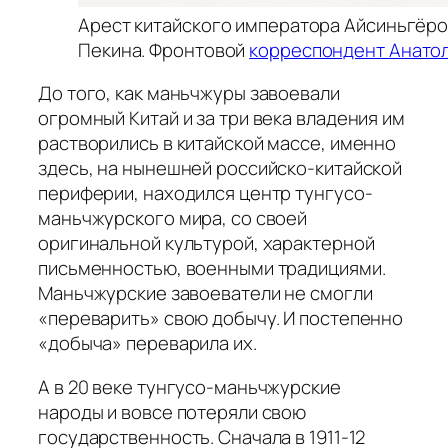
Арест китайского императора Айсиньгёро П
Пекина. Фронтовой
корреспондент Анатол
До того, как маньчжуры завоевали
огромный Китай и за три века владения им
растворились в китайской массе, именно
здесь, на нынешней российско-китайской
периферии, находился центр тунгусо-
маньчжурского мира, со своей
оригинальной культурой, характерной
письменностью, военными традициями.
Маньчжурские завоеватели не смогли
«переварить» свою добычу. И постепенно
«добыча» переварила их.
А в 20 веке тунгусо-маньчжурские
народы и вовсе потеряли свою
государственность. Сначала в 1911-12