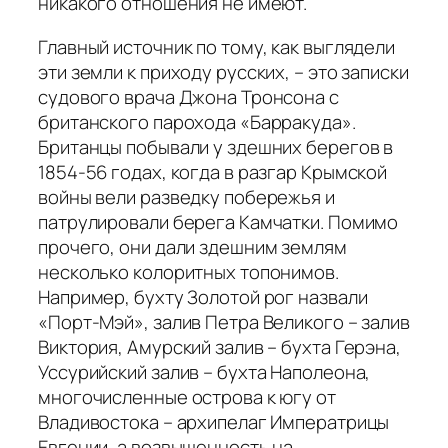
никакого отношения не имеют.
Главный источник по тому, как выглядели
эти земли к приходу русских, – это записки
судового врача Джона Тронсона с
британского парохода «Барракуда».
Британцы побывали у здешних берегов в
1854-56 годах, когда в разгар Крымской
войны вели разведку побережья и
патрулировали берега Камчатки. Помимо
прочего, они дали здешним землям
несколько колоритных топонимов.
Например, бухту Золотой рог назвали
«Порт-Мэй», залив Петра Великого – залив
Виктория, Амурский залив – бухта Герэна,
Уссурийский залив – бухта Наполеона,
многочисленные острова к югу от
Владивостока – архипелаг Императрицы
Евгении, а возвышенность на