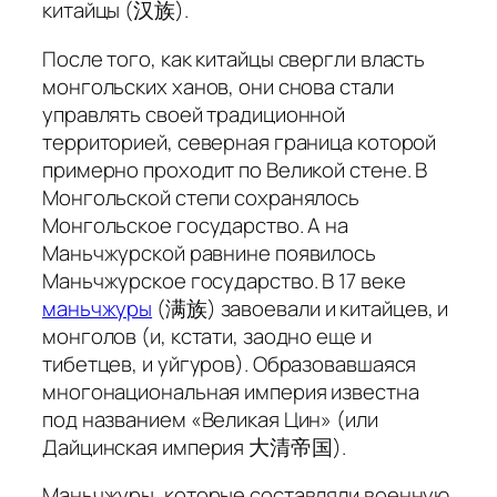
китайцы (汉族).
После того, как китайцы свергли власть
монгольских ханов, они снова стали
управлять своей традиционной
территорией, северная граница которой
примерно проходит по Великой стене. В
Монгольской степи сохранялось
Монгольское государство. А на
Маньчжурской равнине появилось
Маньчжурское государство. В 17 веке
маньчжуры
(满族) завоевали и китайцев, и
монголов (и, кстати, заодно еще и
тибетцев, и уйгуров). Образовавшаяся
многонациональная империя известна
под названием «Великая Цин» (или
Дайцинская империя 大清帝国).
Маньчжуры, которые составляли военную