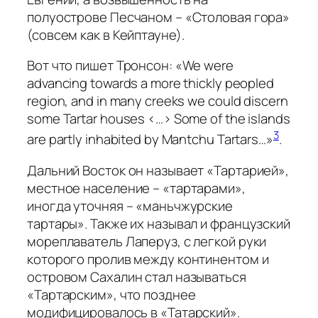
полуострове Песчаном – «Столовая гора»
(совсем как в Кейптауне).
Вот что пишет Тронсон: «We were
advancing towards a more thickly peopled
region, and in many creeks we could discern
some Tartar houses <…> Some of the islands
3
are partly inhabited by Mantchu Tartars…»
.
Дальний Восток он называет «Тартарией»,
местное население – «тартарами»,
иногда уточняя – «маньчжурские
тартары». Также их называл и французский
мореплаватель Лаперуз, с легкой руки
которого пролив между континентом и
островом Сахалин стал называться
«Тартарским», что позднее
модифицировалось в «Татарский».