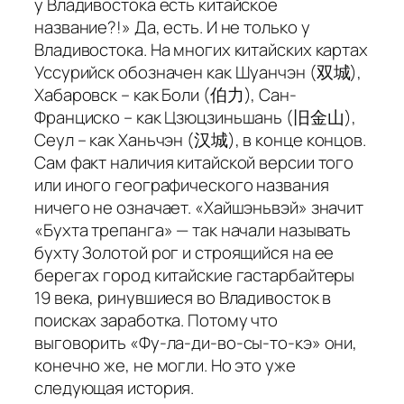
у Владивостока есть китайское
название?!» Да, есть. И не только у
Владивостока. На многих китайских картах
Уссурийск обозначен как Шуанчэн (双城),
Хабаровск – как Боли (伯力), Сан-
Франциско – как Цзюцзиньшань (旧金山),
Сеул – как Ханьчэн (汉城), в конце концов.
Сам факт наличия китайской версии того
или иного географического названия
ничего не означает. «Хайшэньвэй» значит
«Бухта трепанга» — так начали называть
бухту Золотой рог и строящийся на ее
берегах город китайские гастарбайтеры
19 века, ринувшиеся во Владивосток в
поисках заработка. Потому что
выговорить «Фу-ла-ди-во-сы-то-кэ» они,
конечно же, не могли. Но это уже
следующая история.