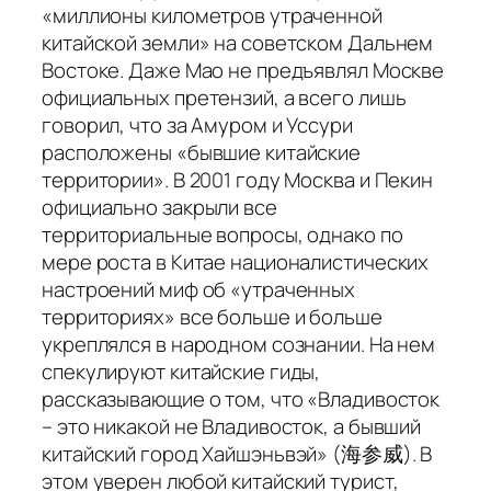
«миллионы километров утраченной
китайской земли» на советском Дальнем
Востоке. Даже Мао не предъявлял Москве
официальных претензий, а всего лишь
говорил, что за Амуром и Уссури
расположены «бывшие китайские
территории». В 2001 году Москва и Пекин
официально закрыли все
территориальные вопросы, однако по
мере роста в Китае националистических
настроений миф об «утраченных
территориях» все больше и больше
укреплялся в народном сознании. На нем
спекулируют китайские гиды,
рассказывающие о том, что «Владивосток
– это никакой не Владивосток, а бывший
китайский город Хайшэньвэй» (海参威). В
этом уверен любой китайский турист,