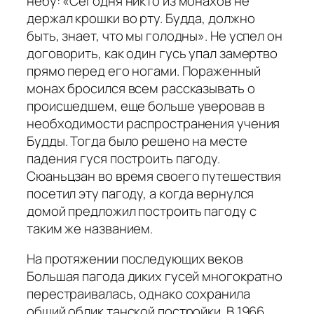
небу: «Сегодня никто из монахов не
держал крошки во рту. Будда, должно
быть, знает, что мы голодны». Не успел он
договорить, как один гусь упал замертво
прямо перед его ногами. Пораженный
монах бросился всем рассказывать о
происшедшем, еще больше уверовав в
необходимости распространения учения
Будды. Тогда было решено на месте
падения гуся построить пагоду.
Сюаньцзан во время своего путешествия
посетил эту пагоду, а когда вернулся
домой предложил построить пагоду с
таким же названием.
На протяжении последующих веков
Большая пагода диких гусей многократно
перестраивалась, однако сохранила
общий облик танской постройки. В 1966