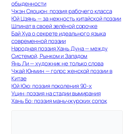
обыденности
Чжэн Сяоцюн: поэзия рабочего класса
Юй Цзянь — за нежность китайской поэзии
Шпинат в своей зелёной сорочке
Бай Хуа о секрете идеального языка
современной поэзии
Народная поэзия Хань Дуна — между
Системой, Рынком и Западом
Янь Ли — художник не только слова
Чжай Юнмин — голос женской поэзии в
Китае
Юй Юю: поэзия поколения 90-х
Уцин: поэзия на стадии вымирания
Хань Бо: поэзия маньчжурских сопок