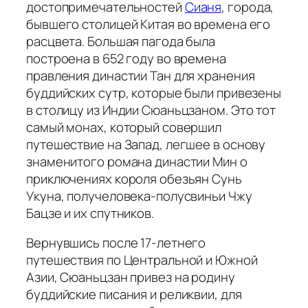
достопримечательностей
Сианя
, города,
бывшего столицей Китая во времена его
расцвета. Большая пагода была
построена в 652 году во времена
правления династии Тан для хранения
буддийских сутр, которые были привезены
в столицу из Индии Сюаньцзаном. Это тот
самый монах, который совершил
путешествие на Запад, легшее в основу
знаменитого романа династии Мин о
приключениях короля обезьян Сунь
Укуна, получеловека-полусвиньи Чжу
Бацзе и их спутников.
Вернувшись после 17-летнего
путешествия по Центральной и Южной
Азии, Сюаньцзан привез на родину
буддийские писания и реликвии, для