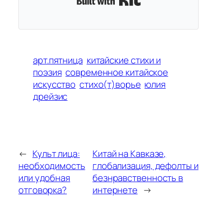
арт.пятница
китайские стихи и
поэзия
современное китайское
искусство
стихо(т)ворье
юлия
дрейзис
←
Культ лица:
Китай на Кавказе,
необходимость
глобализация, дефолты и
или удобная
безнравственность в
отговорка?
интернете
→