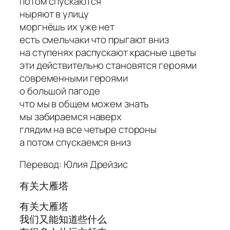
потом спускаются
ныряют в улицу
моргнёшь их уже нет
есть смельчаки что прыгают вниз
на ступенях распускают красные цветы
эти действительно становятся героями
современными героями
о большой пагоде
что мы в общем можем знать
мы забираемся наверх
глядим на все четыре стороны
а потом спускаемся вниз
Перевод: Юлия Дрейзис
有关大雁塔
有关大雁塔
我们又能知道些什么