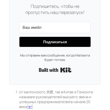
Подпишитесь, чтобы не
пропустить наш перезапуск!
Подписаться
Мы отправим вам сообщение, когда Магазета
будет готова.
Built with Kit
от кантонского 大班, так в Китае и Гонконге
называли руководителей высшего звена и
успешных предпринимателей в начале 20
века
[
↩
]