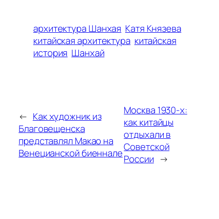
архитектура Шанхая
Катя Князева
китайская архитектура
китайская
история
Шанхай
Москва 1930-х:
←
Как художник из
как китайцы
Благовещенска
отдыхали в
представлял Макао на
Советской
Венецианской биеннале
России
→