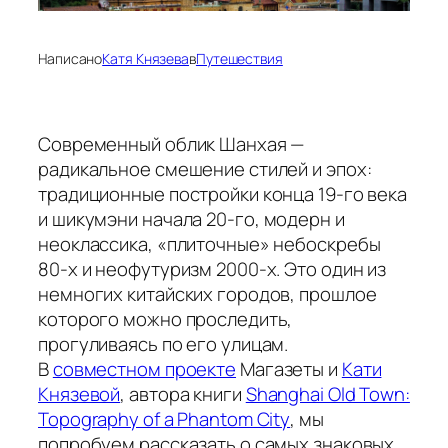
Написано
Катя Князева
в
Путешествия
Современный облик Шанхая —
радикальное смешение стилей и эпох:
традиционные постройки конца 19-го века
и
шикумэни
начала 20-го, модерн и
неоклассика, «плиточные» небоскребы
80-х и неофутуризм 2000-х. Это один из
немногих китайских городов, прошлое
которого можно проследить,
прогуливаясь по его улицам.
В
совместном проекте
Магазеты и
Кати
Князевой
, автора книги
Shanghai Old Town:
Topography of a Phantom City
, мы
попробуем рассказать о самых знаковых