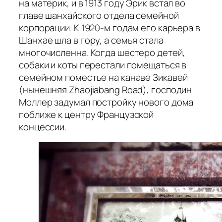
на материк, и в 1913 году Эрик встал во
главе шанхайского отдела семейной
корпорации. К 1920-м годам его карьера в
Шанхае шла в гору, а семья стала
многочисленна. Когда шестеро детей,
собаки и коты перестали помещаться в
семейном поместье на канаве Зикавей
(нынешняя Zhaojiabang Road), господин
Моллер задумал постройку нового дома
поближе к центру Французской
концессии.