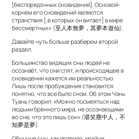
[беспорядочных сновидений]. Основой-
корнем его сновидений являются
странствия [,в которых он витает] в мире
бессмертных» (至人本無夢，其夢本遊仙).
Давайте чуть больше разберем второй
раздел.
Большинство видящих сны людей не
осознаёт, что они спят, и происходящее в
сновидении кажется им реальностью.
Лишь после пробуждения становится
понятно, что все было сном. Об этом Чэнь
Туань говорил: «Можно посмеяться над
людьми бренного мира, не осознающими
во сне, что это лишь сон» (堪笑塵中人，不
知夢是夢).
Обычные сны, как правило, крайне