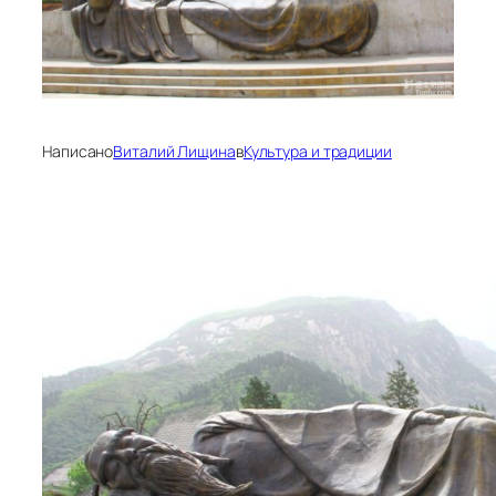
Написано
Виталий Лищина
в
Культура и традиции