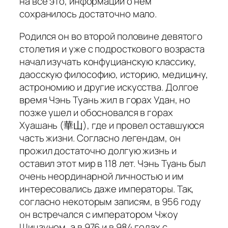
на все это, информации о нем
сохранилось достаточно мало.
Родился он во второй половине девятого
столетия и уже с подросткового возраста
начал изучать конфуцианскую классику,
даосскую философию, историю, медицину,
астрономию и другие искусства. Долгое
время Чэнь Туань жил в горах Удан, но
позже ушел и обосновался в горах
Хуашань (華山), где и провел оставшуюся
часть жизни. Согласно легендам, он
прожил достаточно долгую жизнь и
оставил этот мир в 118 лет. Чэнь Туань был
очень неординарной личностью и им
интересовались даже императоры. Так,
согласно некоторым записям, в 956 году
он встречался с императором Чжоу
Шицзуном, а в 976 и в 984 годах с