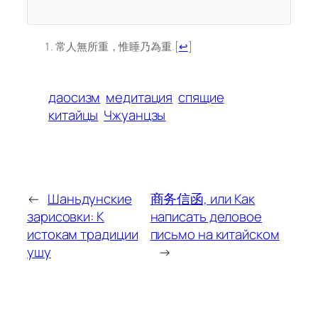
常人無所重，惟睡乃為重.
[
↩
]
даосизм
медитация
спящие
китайцы
Чжуанцзы
←
Шаньдунские
商务信函, или Как
зарисовки: К
написать деловое
истокам традиции
письмо на китайском
ушу
→