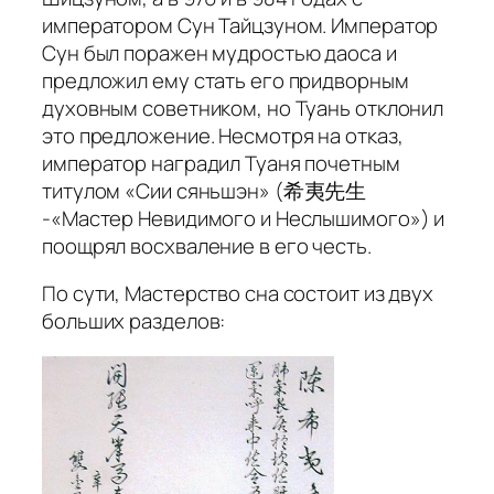
императором Сун Тайцзуном. Император
Сун был поражен мудростью даоса и
предложил ему стать его придворным
духовным советником, но Туань отклонил
это предложение. Несмотря на отказ,
император наградил Туаня почетным
титулом «Сии сяньшэн» (希夷先生
-«Мастер Невидимого и Неслышимого») и
поощрял восхваление в его честь.
По сути, Мастерство сна состоит из двух
больших разделов: