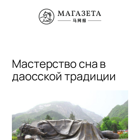
Перейти
к
содержимому
Мастерство сна в
даосской традиции