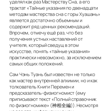
уделял как раз Мастерству Сна, а его
трактат «Тайные указания по двенадцати
методам мастерства сна с горы Хуашань»
является достаточно объемным и
содержит ряд ценных рекомендаций.
Впрочем, отмечу ещё раз, что без
получения устных наставлений от
учителя, который сведущ в этом
искусстве, понять «тайные указания»
практически невозможно, за исключением
самых общих положений.
Сам Чэнь Туань был известен не только
как мастер внутренней алхимии, но и как
толкователь Книги Перемен и
предсказатель-физиогномист (ему
приписывают текст «Полный справочник
по физиогномике» (神相全編)). Несмотря