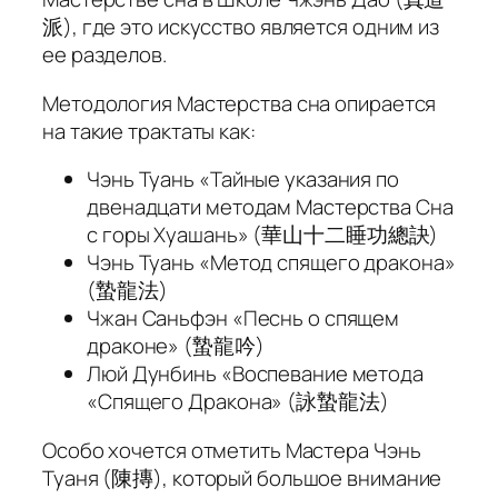
派), где это искусство является одним из
ее разделов.
Методология Мастерства сна опирается
на такие трактаты как:
Чэнь Туань «Тайные указания по
двенадцати методам Мастерства Сна
с горы Хуашань» (華山十二睡功總訣)
Чэнь Туань «Метод спящего дракона»
(蟄龍法)
Чжан Саньфэн «Песнь о спящем
драконе» (蟄龍吟)
Люй Дунбинь «Воспевание метода
«Спящего Дракона» (詠蟄龍法)
Особо хочется отметить Мастера Чэнь
Туаня (陳摶), который большое внимание