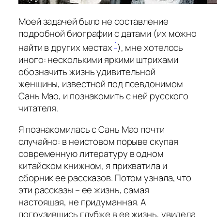
Моей задачей было не составление
подробной биографии с датами (их можно
1
найти в других местах
)
, мне хотелось
иного: несколькими яркими штрихами
обозначить жизнь удивительной
женщины, известной под псевдонимом
Сань Мао, и познакомить с ней русского
читателя.
Я познакомилась с Сань Мао почти
случайно: в неистовом порыве скупая
современную литературу в одном
китайском книжном, я прихватила и
сборник ее рассказов. Потом узнала, что
эти рассказы – ее жизнь, самая
настоящая, не придуманная. А
погрузившись глубже в ее жизнь, увидела