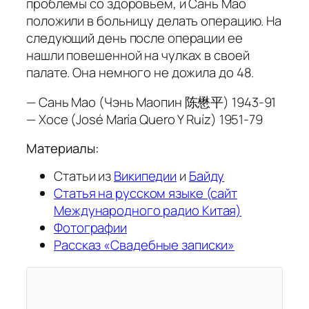
проблемы со здоровьем, и Сань Мао
положили в больницу делать операцию. На
следующий день после операции ее
нашли повешенной на чулках в своей
палате. Она немного не дожила до 48.
— Сань Мао (Чэнь Маопин 陈懋平) 1943-91
— Хосе (José María Quero Y Ruíz) 1951-79
Материалы:
Статьи из
Википедии
и
Байду
Статья на русском языке (сайт
Международного радио Китая)
Фотографии
Рассказ «Свадебные записки»