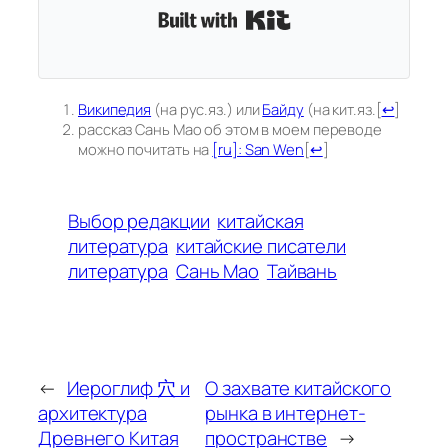
Built with Kit
Википедия
(на рус.яз.) или
Байду
(на кит.яз.
[
↩
]
рассказ Сань Мао об этом в моем переводе
можно почитать на
[ru]: San Wen
[
↩
]
Выбор редакции
китайская
литература
китайские писатели
литература
Сань Мао
Тайвань
←
Иероглиф 穴 и
О захвате китайского
архитектура
рынка в интернет-
Древнего Китая
пространстве
→