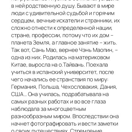
в ней родственную душу. Бывают в мире
люди с удивительной судьбой и горячим
сердцем, вечные искатели и странники, их
сложно отнести к определенной нации,
стране, профессии, потому что их дом –
планета Земля, а главное занятие – жить.
Так вот, Сань Мао, вернее Чэнь Маопин, –
одна из них. Родилась на материковом
Китае, выросла на о.Тайвань. Поехала
учиться в испанский университет, после
чего начались ее странствия по миру:
Германия, Польша, Чехословакия, Дания,
США… Она училась, подрабатывала на
самых разных работах и во все глаза
наблюдала за многоцветным
разнообразным миром. Впоследствии она
начнет фотографировать и вести заметки
о своих путешествиях. Стремление