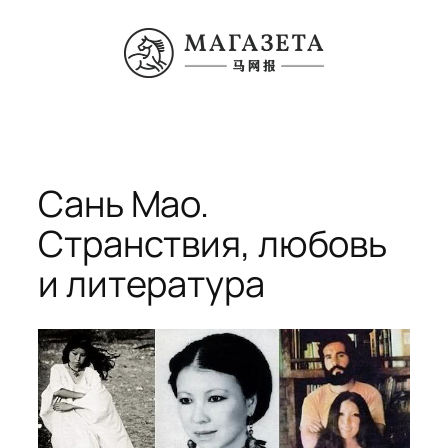
Перейти
к
содержимому
Сань Мао.
Странствия, любовь
и литература