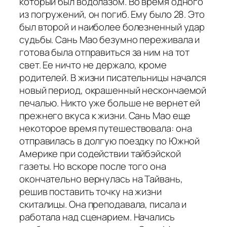
который был водолазом. Во время одного
из погружений, он погиб. Ему было 28. Это
был второй и наиболее болезненный удар
судьбы. Сань Мао безумно переживала и
готова была отправиться за ним на тот
свет. Ее ничто не держало, кроме
родителей. В жизни писательницы начался
новый период, окрашенный нескончаемой
печалью. Никто уже больше не вернет ей
прежнего вкуса к жизни. Сань Мао еще
некоторое время путешествовала: она
отправилась в долгую поездку по Южной
Америке при содействии тайбэйской
газеты. Но вскоре после того она
окончательно вернулась на Тайвань,
решив поставить точку на жизни
скиталицы. Она преподавала, писала и
работала над сценарием. Начались