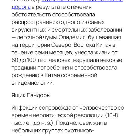
дорога
в результате стечения
обстоятельств способствовала
распространению одного из самых
вирулентных и смертельных заболеваний
— легочной чумы. Эпидемия, бушевавшая
на территории Северо-Востока Китая в
течение семи месяцев, унесла жизни от
60 до 100 тыс. человек, нарушила вековые
традиции погребения и способствовала
рождению в Китае современной
эпидемиологии.
Ящик Пандоры
Инфекции сопровождают человечество со
времен неолитической революции (10-8
тыс. лет до н. э.). Пока человек жил в
небольших группах охотников-