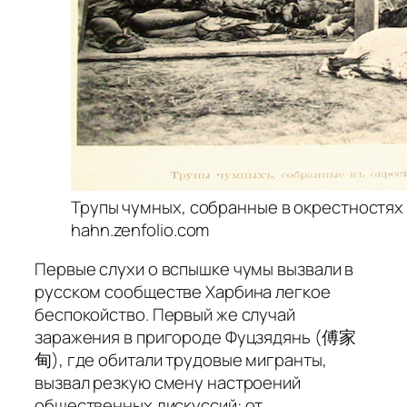
Трупы чумных, собранные в окрестностях Х
hahn.zenfolio.com
Первые слухи о вспышке чумы вызвали в
русском сообществе Харбина легкое
беспокойство. Первый же случай
заражения в пригороде Фуцзядянь (傅家
甸), где обитали трудовые мигранты,
вызвал резкую смену настроений
общественных дискуссий: от