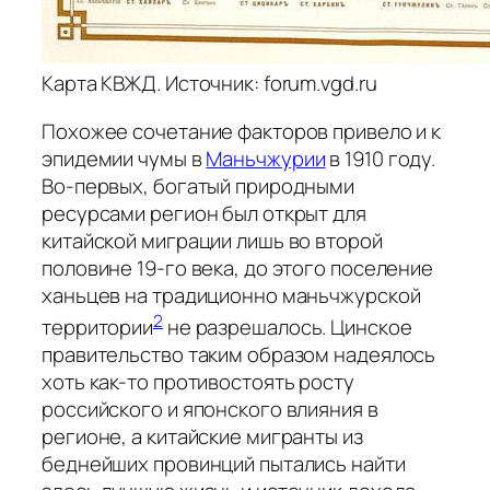
Карта КВЖД. Источник: forum.vgd.ru
Похожее сочетание факторов привело и к
эпидемии чумы в
Маньчжурии
в 1910 году.
Во-первых, богатый природными
ресурсами регион был открыт для
китайской миграции лишь во второй
половине 19-го века, до этого поселение
ханьцев на традиционно маньчжурской
2
территории
не разрешалось. Цинское
правительство таким образом надеялось
хоть как-то противостоять росту
российского и японского влияния в
регионе, а китайские мигранты из
беднейших провинций пытались найти