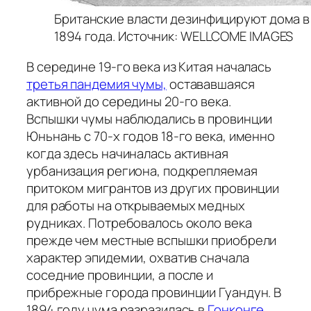
Британские власти дезинфицируют дома в
1894 года. Источник: WELLCOME IMAGES
В середине 19-го века из Китая началась
третья пандемия чумы,
остававшаяся
активной до середины 20-го века.
Вспышки чумы наблюдались в провинции
Юньнань с 70-х годов 18-го века, именно
когда здесь начиналась активная
урбанизация региона, подкрепляемая
притоком мигрантов из других провинции
для работы на открываемых медных
рудниках. Потребовалось около века
прежде чем местные вспышки приобрели
характер эпидемии, охватив сначала
соседние провинции, а после и
прибрежные города провинции Гуандун. В
1894 году чума разразилась в
Гонконге
,