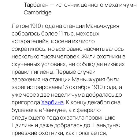
Тарбаган — источник ценного меха и чумной
Cambridge
Летом 1910 года на станции Маньчжурия
собралось более 11 тыс. меховых
«старателей», к осени их число
сократилось, но все равно насчитывалось
несколько тысяч человек. Жили охотники в
скученных условиях, не соблюдая никаких
правил гигиены. Первые случаи
заражения на станции Маньчжурия были
зарегистрированы 13 октября 1910 года, а
уже через две недели чума добралась до
пригорода
Харбина
. К концу декабря она
бушевала в Чанчуне, а к февралю
следующего года охватила провинцию
Цзилинь и даже добралась до Шаньдуна:
приезжие охотники, как полагается,