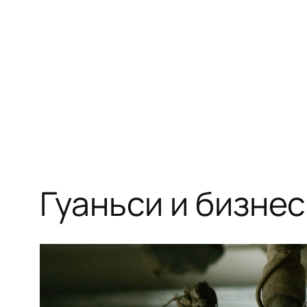
Перейти
к
содержимому
Гуаньси и бизне