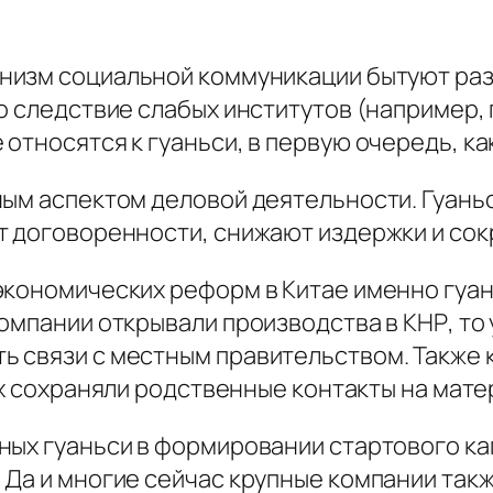
анизм социальной коммуникации бытуют раз
о следствие слабых институтов (например,
 относятся к
гуаньси
, в первую очередь, к
ным аспектом деловой деятельности.
Гуань
т договоренности, снижают издержки и со
 экономических реформ в Китае именно
гуа
омпании открывали производства в КНР, то
 связи с местным правительством. Также 
них сохраняли родственные контакты на мате
нных
гуаньси
в формировании стартового кап
Да и многие сейчас крупные компании такж