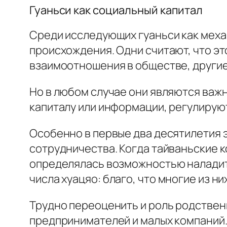
Гуаньси
как социальный капитал
Среди исследующих
гуаньси
как мех
происхождения. Одни считают, что эт
взаимоотношения в обществе, другие
Но в любом случае они являются важ
капиталу или информации, регулирую
Особенно в первые два десятилетия
сотрудничества. Когда тайваньские к
определялась возможностью наладить
числа
хуацяо
: благо, что многие из 
Трудно переоценить и роль родстве
предпринимателей и малых компаний. 