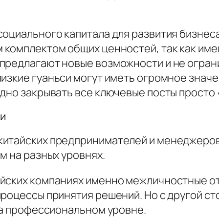
социального капитала для развития бизнес
 комплектом общих ценностей, так как име
предлагают новые возможности и не ограни
лизкие
гуаньси
могут иметь огромное значе
удно закрывать все ключевые посты просто
ми
китайских предпринимателей и менеджеро
м на разных уровнях.
айских компаниях именно межличностные 
роцессы принятия решений. Но с другой сто
на профессиональном уровне.