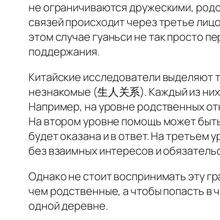
не ограничиваются дружескими, род
связей происходит через третье лицо
этом случае
гуаньси
не так просто пе
поддержания.
Китайские исследователи выделяют 
незнакомые (生人关系). Каждый из них 
Например, на уровне родственных отн
На втором уровне помощь может быть
будет оказана и в ответ. На третьем
без взаимных интересов и обязательс
Однако не стоит воспринимать эту гр
чем родственные, а чтобы попасть в 
одной деревне.