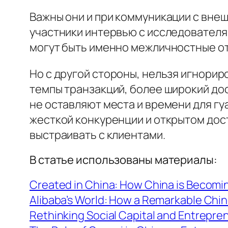
Важны они и при коммуникации с внеш
участники интервью с исследовател
могут быть именно межличностные о
Но с другой стороны, нельзя игнорир
темпы транзакций, более широкий до
не оставляют места и времени для
гу
жесткой конкуренции и открытом до
выстраивать с клиентами.
В статье использованы материалы:
Created in China: How China is Becomin
Alibaba’s World: How a Remarkable Chi
Rethinking Social Capital and Entreprene