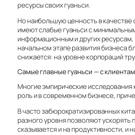
ресурсы своих
гуаньси
.
Но наибольшую ценность в качестве 
имеют слабые
гуаньси
с минимальным
информационным и других ресурсам, 
начальном этапе развития бизнеса б
снижается: на уровне корпораций тр
Самые главные
гуаньси
— с клиента
Многие эмпирические исследования 
роль и в современном бизнесе, приче
В часто забюрократизированных кит
разного уровня позволяют ускорять п
сказывается и на продуктивности, и 