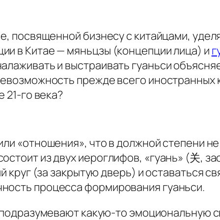
ье, посвященной бизнесу с китайцами, уде
ии в Китае —
мяньцзы
(концепции лица) и
г
налаживать и выстраивать
гуаньси
объясняе
 невозможность прежде всего иностранных 
е 21-го века?
 или «отношения», что в должной степени н
стоит из двух иероглифов, «гуань» (关, зас
ый круг (за закрытую дверь) и оставаться 
чность процесса формирования
гуаньси
.
ни, подразумевают какую-то эмоциональную 