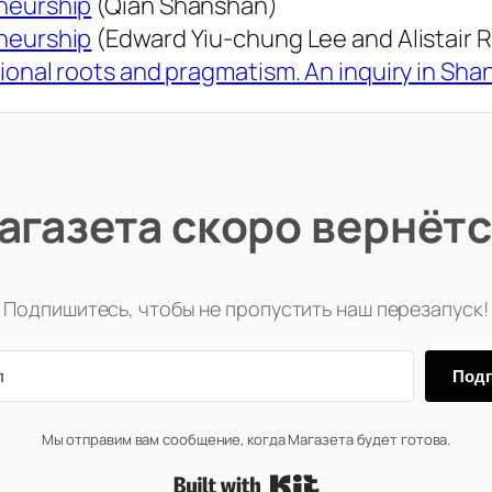
eneurship
(Qian Shanshan)
eneurship
(Edward Yiu-chung Lee and Alistair 
ional roots and pragmatism. An inquiry in Sha
агазета скоро вернётс
Подпишитесь, чтобы не пропустить наш перезапуск!
Подп
Мы отправим вам сообщение, когда Магазета будет готова.
Built with Kit