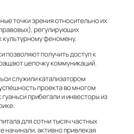
ные точки зрения относительно их
 правовых), регулирующих
ак культурному феномену.
си
позволяют получить доступ к
кращают цепочку коммуникаций.
ньси
служили катализатором
 успешность проекта во многом
к
гуаньси
прибегали и инвесторы из
рике.
итала для сотни тысяч частных
е начинали, активно привлекая