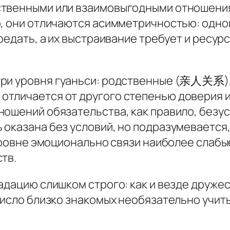
ственными или взаимовыгодными отношения
, они отличаются асимметричностью: одной 
редать, а их выстраивание требует и ресурс
три уровня
гуаньси
: родственные (亲人关系),
отличается от другого степенью доверия 
ошений обязательства, как правило, безусл
 оказана без условий, но подразумевается
 уровне эмоционально связи наиболее слаб
тв.
адацию слишком строго: как и везде друже
число близко знакомых необязательно учить