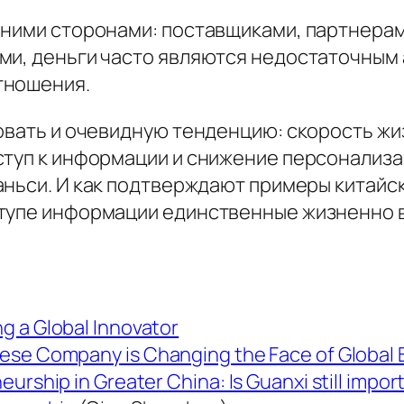
ними сторонами: поставщиками, партнерами
ями, деньги часто являются недостаточны
тношения.
овать и очевидную тенденцию: скорость жиз
ступ к информации и снижение персонализ
аньси
.
И как подтверждают примеры китайск
ступе информации единственные жизненно
g a Global Innovator
nese Company is Changing the Face of Global 
urship in Greater China: Is Guanxi still impor