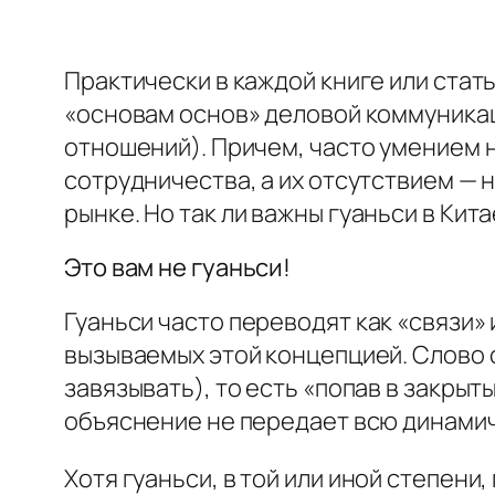
Практически в каждой книге или стат
«основам основ» деловой коммуникац
отношений). Причем, часто умением 
сотрудничества, а их отсутствием —
рынке. Но так ли важны
гуаньси
в Кита
Это вам не
гуаньси
!
Гуаньси
часто переводят как «связи»
вызываемых этой концепцией. Слово со
завязывать), то есть «попав в закрыт
объяснение не передает всю динами
Хотя
гуаньси
, в той или иной степе