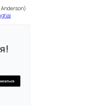
R Anderson)
nghai
я!
исаться