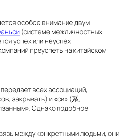
ляется особое внимание двум
уаньси
(системе межличностных
тся успех или неуспех
компаний преуспеть на китайском
е передает всех ассоциаций,
ов, закрывать) и «си» (系,
связанным». Однако подобное
связь между конкретными людьми, они