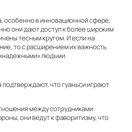
а, особенно в инновационной сфере,
нно они дают доступ к более широким
чены тесным кругом. И если на
ние, то с расширением их важность
 «надежными» людьми.
в подтверждают, что
гуаньси
играют
отношения между сотрудниками
роны, они ведут к фаворитизму, что