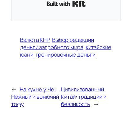
Built with Kit
Валюта КНР
Выбор редакции
деньги загробного мира
китайские
юани
тренировочные деньги
←
На кухне у Че:
Цивилизованный
Нежный и вонючий
Китай: традиции и
тофу
безликость
→