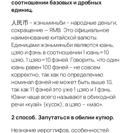
соотношении базовых и дробных
единиц.
人民币 – жэньминьби – народные деньги,
сокращение — RMB. Это официальное
наименование китайской валюты.
Единицами жэньминьби являются юань,
цзяо и фэнь в соотношении 1 юань=10
цзяо, 1 цзяо=10 фэней. Говорить, что один
юань равен 100 фэней – не совсем
корректно, так как по определению
номинал фэней не может быть выше 10,
так как 11 фэней это уже 1 цзяо и 1 фэнь.
Юани чаще всего называют в обиходной
речи «куай» (кусок), а цзяо – «мао».
2 способ. Запутаться в обилии купюр.
Незнание иероглифов, особенностей