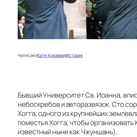
Написано
Катя Князева
в
История
Бывший Университет Св. Иоанна, впис
небоскребов и авторазвязок. Сто со
Хогга, одного из крупнейших землевл
поместья Хогга, чтобы организовать 
известный ныне как Чжуншань).