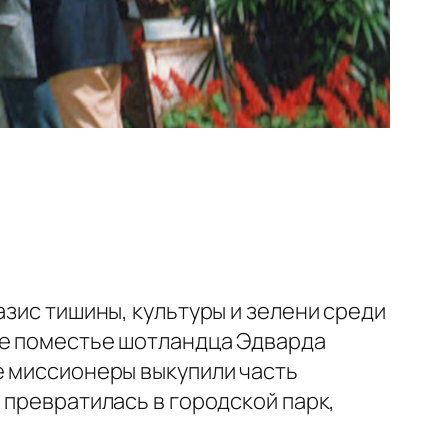
азис тишины, культуры и зелени среди
ое поместье шотландца Эдварда
е миссионеры выкупили часть
 превратилась в городской парк,