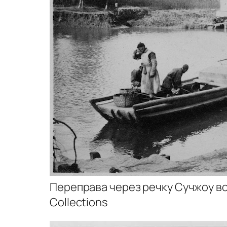
Переправа через речку Сучжоу воз
Collections