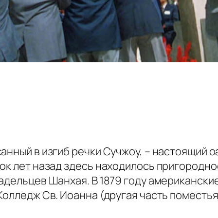
анный в изгиб речки Сучжоу, – настоящий о
рок лет назад здесь находилось пригородн
адельцев Шанхая. В 1879 году американски
Колледж Св. Иоанна (другая часть поместья