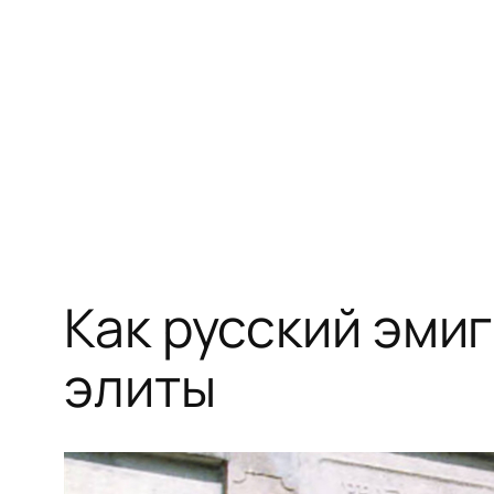
Перейти
к
содержимому
Как русский эми
элиты