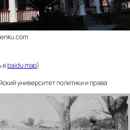
wenku.com
ь в
baidu map
)
ский университет политики и права