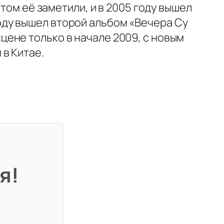
том её заметили, и в 2005 году вышел
ду вышел второй альбом «Вечера Су
ене только в начале 2009, с новым
в Китае.
я!