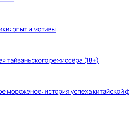
ики: опыт и мотивы
а» тайваньского режиссёра (18+)
ое мороженое: история успеха китайской