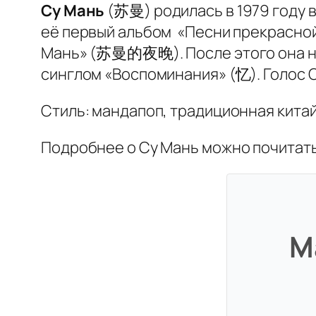
Су Мань
(苏曼) родилась в 1979 году в 
её первый альбом «Песни прекрасно
Мань» (苏曼的夜晚). После этого она нео
синглом «Воспоминания» (忆). Голос 
Стиль: мандапоп, традиционная китай
Подробнее о Су Мань можно почитат
М