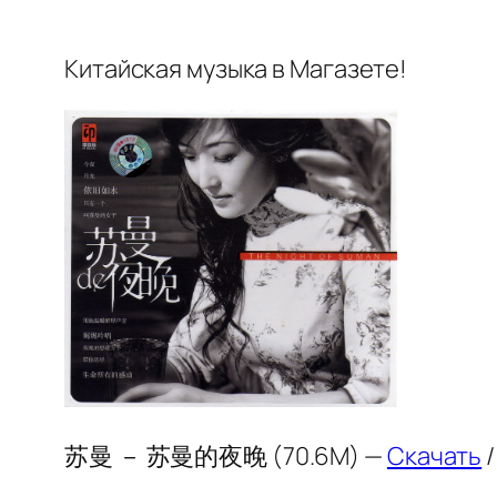
Китайская музыка в Магазете!
苏曼 － 苏曼的夜晚 (70.6M) —
Скачать