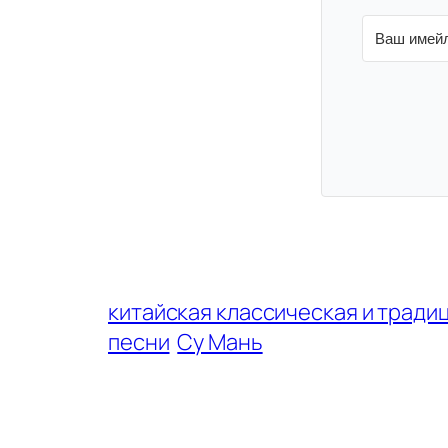
китайская классическая и тради
песни
Су Мань