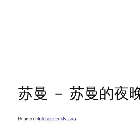
Перейти
к
содержимому
苏曼 － 苏曼的夜
Написано
Infusiastic
в
Музыка