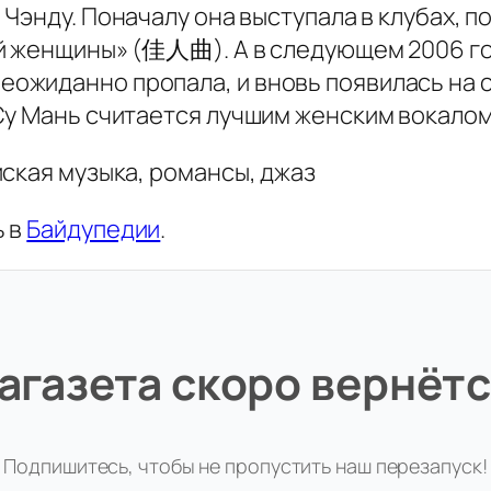
Чэнду. Поначалу она выступала в клубах, по
й женщины» (佳人曲). А в следующем 2006 го
жиданно пропала, и вновь появилась на сц
Су Мань считается лучшим женским вокалом 
ская музыка, романсы, джаз
ь в
Байдупедии
.
агазета скоро вернётс
Подпишитесь, чтобы не пропустить наш перезапуск!