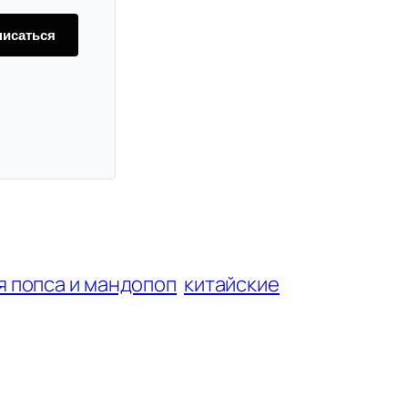
исаться
я попса и мандопоп
китайские