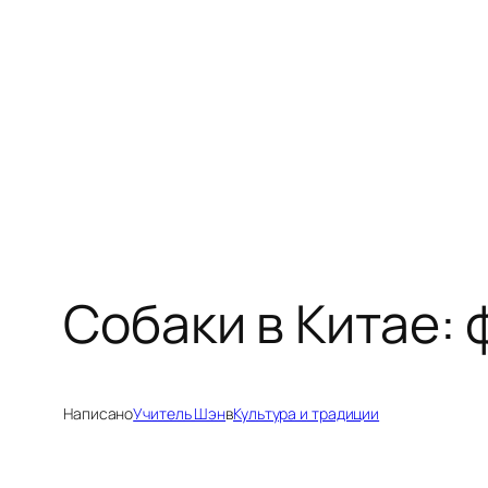
Перейти
к
содержимому
Собаки в Китае:
Написано
Учитель Шэн
в
Культура и традиции