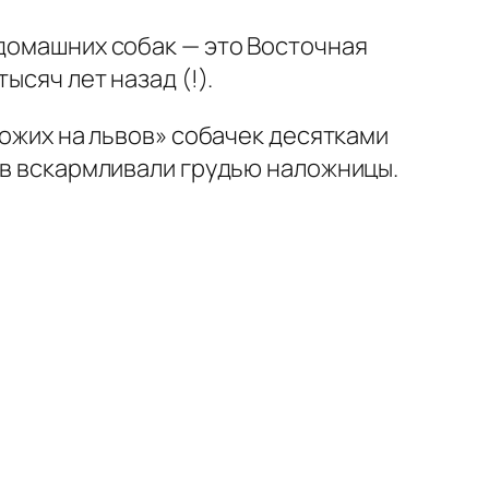
 домашних собак — это Восточная
ысяч лет назад (!).
хожих на львов» собачек десятками
ков вскармливали грудью наложницы.