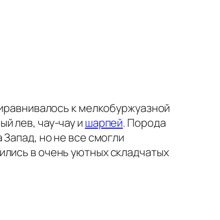
приравнивалось к мелкобуржуазной
ый лев, чау-чау и
шарпей
. Порода
 Запад, но не все смогли
ились в очень уютных складчатых