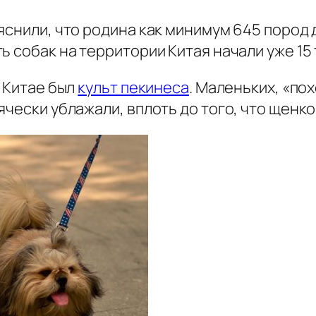
яснили, что родина как минимум 645 пород
 собак на территории Китая начали уже 15 т
в Китае был
культ пекинеса
. Маленьких, «по
ячески ублажали, вплоть до того, что щен