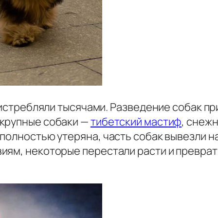
е истребляли тысячами. Разведение собак 
 крупные собаки —
тибетский мастиф
, снежн
полностью утеряна, часть собак вывезли на
иям, некоторые перестали расти и преврат