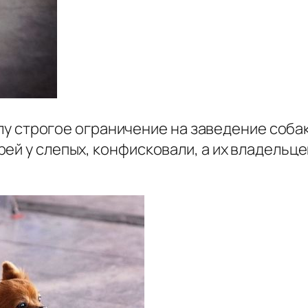
силу строгое ограничение на заведение собак
ей у слепых, конфисковали, а их владельц