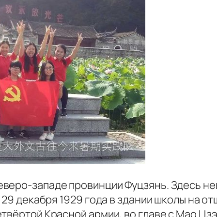
веро-западе провинции Фуцзянь. Здесь не
а 29 декабря 1929 года в здании школы на о
твёртой Красной армии, во главе с Мао Цз