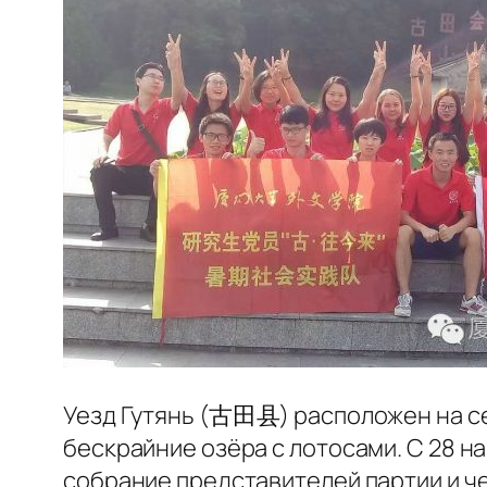
Уезд Гутянь (古田县) расположен на се
бескрайние озёра с лотосами. С 28 н
собрание представителей партии и че