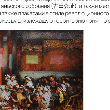
 гутяньского собрания (古田会址), а также
 также плакатами в стиле революционного 
 приезду близлежащую территорию приятно 