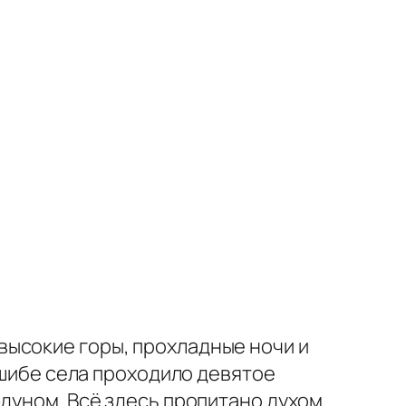
высокие горы, прохладные ночи и
тшибе села проходило девятое
эдуном. Всё здесь пропитано духом