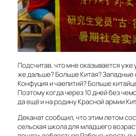
Подсчитав, что мне оказывается уже 
же дальше? Больше Китая? Западные 
Конфуция и чаепитий? Больше китайце
Поэтому когда через 10 дней без чем
да ещё и на родину Красной армии Кит
Деканат сообщил, что этим летом со
сельская школа для младшего возраст
пошла» доблестная Рабоче-крестьянс