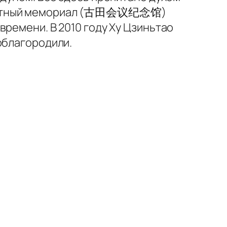
 местный мемориал (古田会议纪念馆)
времени. В 2010 году Ху Цзиньтао
облагородили.