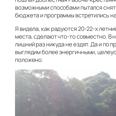
возможными способами пытался снять 
бюджета и программы встретились на
Я видела, как радуются 20-22-х летни
места, сделают что-то совместно. В 
лишний раз никуда не ездят. Да и по
выглядим более энергичными, целеу
положено.