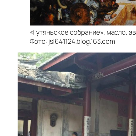
«Гутяньское собрание», масло, ав
Фото: jsl641124.blog.163.com