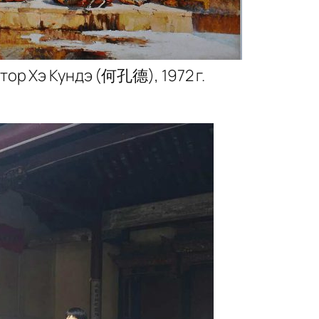
тор Хэ Кундэ (何孔德), 1972 г.