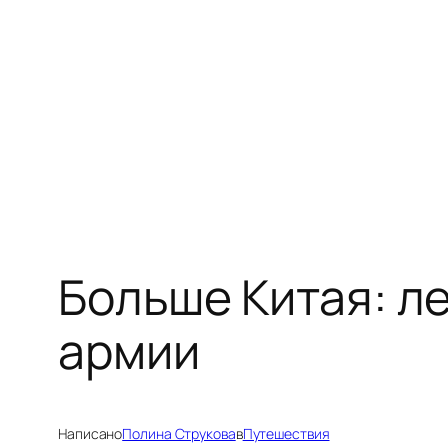
Перейти
к
содержимому
Больше Китая: л
армии
Написано
Полина Струкова
в
Путешествия