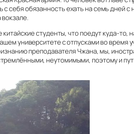
с себя обязанность ехать на семь дней с 
 вокзале.
е китайские студенты, что поедут куда-то, 
нашем университете с отпусками во время 
 признанию преподавателя Чжана, мы, иност
стремлёнными, неутомимыми, поэтому и пу