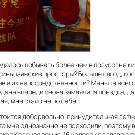
удалось побывать более чем в полусотне ки
синьцзянские просторы? Больше пагод, ко
в и их непосредственности? Меньше всего 
одана впереди снова замаячила поездка, да
ая, мне стало не по себе.
стоится доборвольно-принудительная летня
а мне однозначно не подходили, поэтому в
кая Красная армия. 16 человек во главе с 