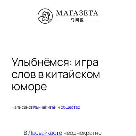
Перейти
к
содержимому
Улыбнёмся: игра
слов в китайском
юморе
Написано
Ильич
в
Китай и общество
В
Лаовайкасте
неоднократно