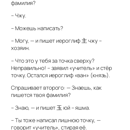
фамилия?
– Чжу.
– Можешь написать?
– Могу, — и пишет иероглиф 主 чжу –
хозяин.
– Что это у тебя за точка сверху?
Неправильно! – заявил «учитель» и стёр
точку. Остался иероглиф «ван» (князь).
Спрашивает второго: — Знаешь, как
пишется твоя фамилия?
– Знаю, — и пишет 玉 юй – яшма.
– Ты тоже написал лишнюю точку, —
говорит «учитель», стирая её.