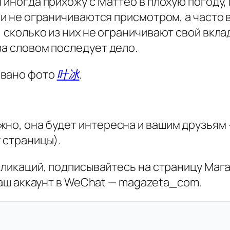
я иногда прихожу с Маттео в плохую погоду,
они не ограничиваются присмотром, а часто 
 сколько из них не ограничивают свой вклад
за словом последует дело.
овано фото
叶冰
.
жно, она будет интересна и вашим друзьям 
 страницы).
убликаций, подписывайтесь на страницу Маг
аш аккаунт в WeChat — magazeta_com.