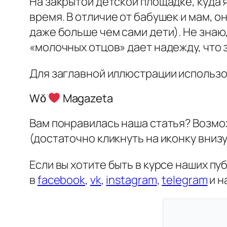
На закрытой детской площадке, куда 
время. В отличие от бабушек и мам, 
даже больше чем сами дети). Не знаю,
«молочных отцов» дает надежду, что 
Для заглавной иллюстрации использ
Wǒ
Magazeta
Вам понравилась наша статья? Возмо
(достаточно кликнуть на иконку внизу
Если вы хотите быть в курсе наших п
в
facebook
,
vk
,
instagram
,
telegram
и н