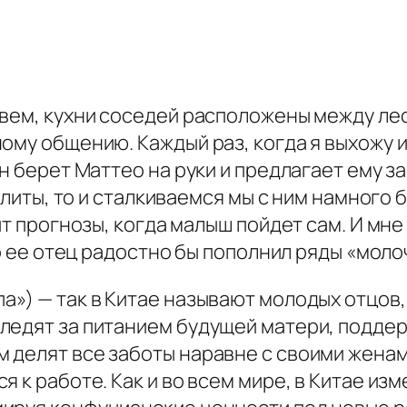
ивем, кухни соседей расположены между ле
ому общению. Каждый раз, когда я выхожу 
н берет Маттео на руки и предлагает ему за
 плиты, то и сталкиваемся мы с ним намного 
ит прогнозы, когда малыш пойдет сам. И мне
то ее отец радостно бы пополнил ряды «моло
») — так в Китае называют молодых отцов,
ледят за питанием будущей матери, поддер
 делят все заботы наравне с своими женам
я к работе. Как и во всем мире, в Китае и