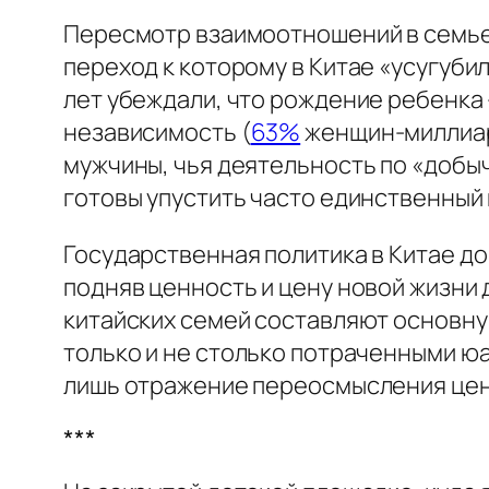
Пересмотр взаимоотношений в семье
переход к которому в Китае «усугуби
лет убеждали, что рождение ребенка 
независимость (
63%
женщин-миллиард
мужчины, чья деятельность по «добыч
готовы упустить часто единственный
Государственная политика в Китае д
подняв ценность и цену новой жизни
китайских семей составляют основну
только и не столько потраченными юа
лишь отражение переосмысления цен
***