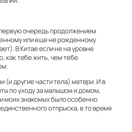
еалии.
 в первую очередь продолжением
жденному или еще не рожденному
ет). В Китае если не на уровне
, как тебе жить, чем тебе
ом.
 (и другие части тела) матери. И в
ты по уходу за малышом и домом,
ди моих знакомых было особенно
единственного отпрыска, в то время