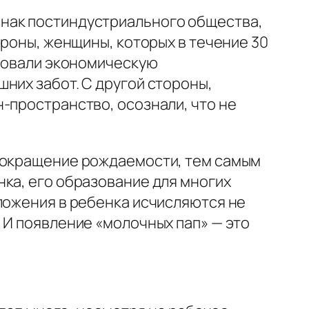
знак постиндустриального общества,
ороны, женщины, которых в течение 30
твовали экономическую
них забот. С другой стороны,
-пространство, осознали, что не
 сокращение рождаемости, тем самым
ка, его образование для многих
ложения в ребенка исчисляются не
 И появление «молочных пап» — это