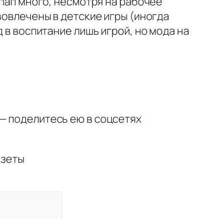
 пап много, несмотря на рабочее
вовлечены в детские игры (иногда
 в воспитание лишь игрой, но мода на
— поделитесь ею в соцсетях
азеты