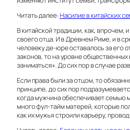
изменяют институт семьи, трансформ
Читать далее:
Насилие в китайских с
В китайской традиции, как, впрочем,
своего отца. И в Древнем Риме, и в
человеку де-юре оставалось за его от
законов, то на уровне общественных н
заниматься». До сих пор в случае раз
Если права были за отцом, то обязанн
принципе, до сих пор подразумеваетс
когда мужчина обеспечивает семью м
много
фул-тайм
матерей, которые по
как их мужья строили карьеру, прово