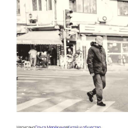
Написано
Ольга Мерёкина
в
Китай и общество