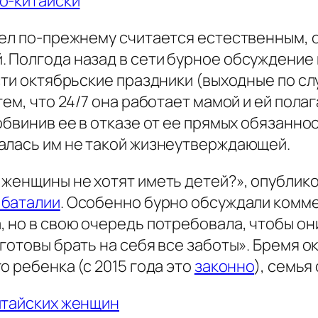
о-китайски
дел по-прежнему считается естественным, 
 Полгода назад в сети бурное обсуждение 
ести октябрьские праздники (выходные по 
ем, что 24/7 она работает мамой и ей полаг
обвинив ее в отказе от ее прямых обязаннос
алась им не такой жизнеутверждающей.
 женщины не хотят иметь детей?», опублик
 баталии
. Особенно бурно обсуждали комм
 но в свою очередь потребовала, чтобы они 
готовы брать на себя все заботы». Бремя о
о ребенка (с 2015 года это
законно
), семья
итайских женщин