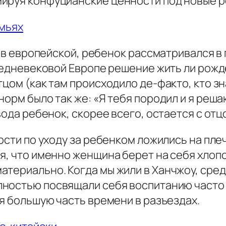
ируя конфуцианские ценности под новые р
емьях
 и в европейской, ребенок рассматривался
 средневековой Европе решение жить ли ро
цом (как там происходило де-факто, кто зна
орм было так же: «Я тебя породил и я решаю
вода ребенок, скорее всего, остается с отц
ости по уходу за ребенком ложились на плечи
я, что именно женщина берет на себя хлопо
атериально. Когда мы жили в Ханчжоу, сре
лностью посвящали себя воспитанию часто 
дя большую часть времени в разъездах.