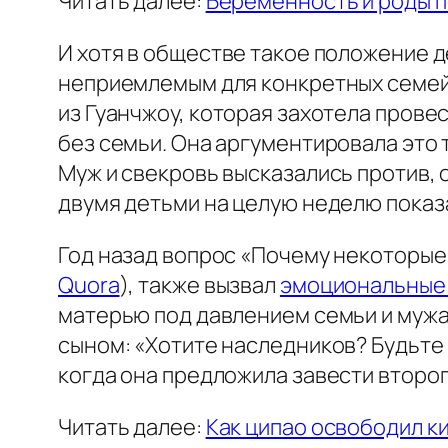
Читать далее:
Беременность и роды п
И хотя в обществе такое положение 
неприемлемым для конкретных семей.
из Гуанчжоу, которая захотела пров
без семьи. Она аргументировала это т
Муж и свекровь высказались против, 
двумя детьми на целую неделю показ
Год назад вопрос «Почему некоторые
Quora
), также вызвал
эмоциональные
матерью под давлением семьи и мужа,
сыном: «Хотите наследников? Будьте 
когда она предложила завести второг
Читать далее:
Как ципао освободил к