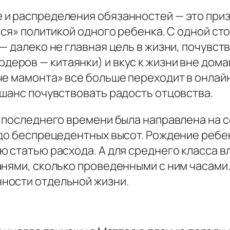
 и распределения обязанностей — это при
лся» политикой одного ребенка. С одной ст
— далеко не главная цель в жизни, почувс
еров — китаянки) и вкус к жизни вне домаш
е мамонта» все больше переходит в онлайн
 шанс почувствовать радость отцовства.
о последнего времени была направлена на
 до беспрецедентных высот. Рождение ребен
ю статью расхода. А для среднего класса в
нями, сколько проведенными с ним часами.
ности отдельной жизни.