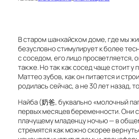
В старом шанхайском доме, где мы ж
безусловно стимулирует к более тесн
с соседом, его лицо просветляется, о
также. Но так как сосед чаще стоит у
Маттео зубов, как он питается и стро
родилась сейчас, а не 30 лет назад, 
Найба
(奶爸, буквально «молочный папа
первых месяцев беременности. Они с
плачущему младенцу ночью — в общем
стремятся как можно скорее вернутьс