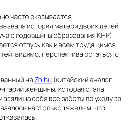
оно часто оказывается
вызвала история матери двоих детей
случаю годовщины образования КНР)
ается отпуск как и всем трудящимся.
тей: видимо, перспектива остаться с
ованный на
Zhihu
(китайский аналог
ентарий женщины, которая стала
взяли на себя все заботы по уходу за
казалось настолько тяжелым, что
 отказалась.