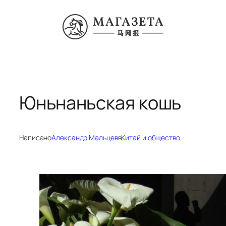
Перейти
к
содержимому
Юньнаньская кошь
Написано
Александр Мальцев
в
Китай и общество