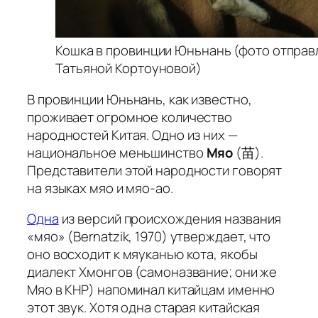
Кошка в провинции Юньнань (фото отправ
Татьяной Кортоуновой)
В провинции Юньнань, как известно,
проживает огромное количество
народностей Китая. Одно из них —
национальное меньшинство
Мяо
(苗).
Представители этой народности говорят
на языках
мяо
и
мяо-ао
.
Одна
из версий происхождения названия
«мяо» (Bernatzik, 1970) утверждает, что
оно восходит к мяуканью кота, якобы
диалект Хмонгов (самоназвание; они же
Мяо в КНР) напоминал китайцам именно
этот звук. Хотя одна старая китайская