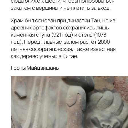
сюда ближе к шести, чтобы полюбоваться
закатом с вершины и не платить за вход.
Храм был основан при династии Тан, но из
древних артефактов сохранились лишь
каменная ступа (921 год) и стела (1073
год). Перед главным залом растет 2000-
летняя
софора японская
, также известная
как дерево ученых в Китае.
Гроты Майцзишань