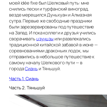
моей idée fixe был Шелковый путь: мне
снились пески и турфанский виноград,
везде мерещился Дуньхуан и Алмазная
сутра. Первые же свободные праздники
были зарезервированы под путешествие
на Запад. И пока коллеги и друзья учились
сворачивать
цзунцзы
или развлекались
традиционной китайской забавой в июне —
соревнованиями драконьих лодок, мы
отправились в небольшое путешествие к
самому началу Шелкового пути — в
города
Сиань
и Тяньшуй.
Часть 1. Сиань
Часть 2. Тяньшуй