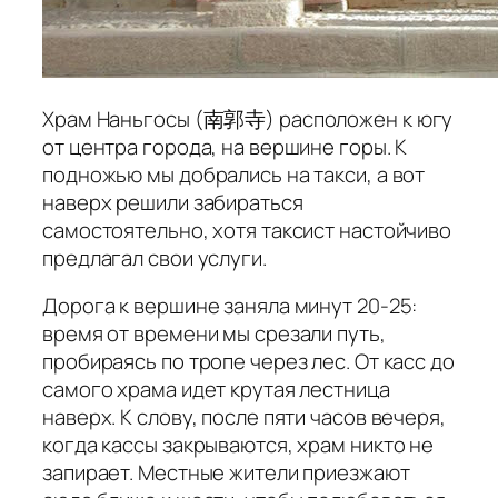
Храм Наньгосы (南郭寺) расположен к югу
от центра города, на вершине горы. К
подножью мы добрались на такси, а вот
наверх решили забираться
самостоятельно, хотя таксист настойчиво
предлагал свои услуги.
Дорога к вершине заняла минут 20-25:
время от времени мы срезали путь,
пробираясь по тропе через лес. От касс до
самого храма идет крутая лестница
наверх. К слову, после пяти часов вечеря,
когда кассы закрываются, храм никто не
запирает. Местные жители приезжают