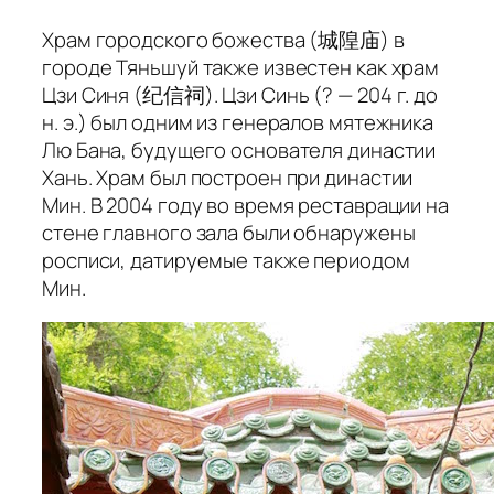
Храм городского божества (城隍庙) в
городе Тяньшуй также известен как храм
Цзи Синя (纪信祠). Цзи Синь (? — 204 г. до
н. э.) был одним из генералов мятежника
Лю Бана, будущего основателя династии
Хань. Храм был построен при династии
Мин. В 2004 году во время реставрации на
стене главного зала были обнаружены
росписи, датируемые также периодом
Мин.