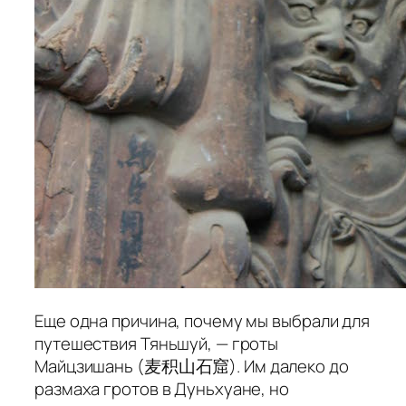
Еще одна причина, почему мы выбрали для
путешествия Тяньшуй, — гроты
Майцзишань (麦积山石窟). Им далеко до
размаха гротов в Дуньхуане, но