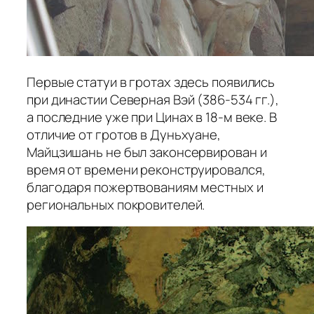
Первые статуи в гротах здесь появились
при династии Северная Вэй (386-534 гг.),
а последние уже при Цинах в 18-м веке. В
отличие от гротов в Дуньхуане,
Майцзишань не был законсервирован и
время от времени реконструировался,
благодаря пожертвованиям местных и
региональных покровителей.