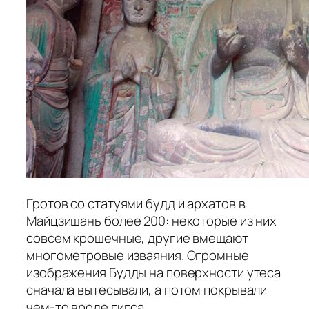
Гротов со статуями будд и архатов в
Майцзишань более 200: некоторые из них
совсем крошечные, другие вмещают
многометровые изваяния. Огромные
изображения Будды на поверхности утеса
сначала вытесывали, а потом покрывали
чем-то вроде гипса.