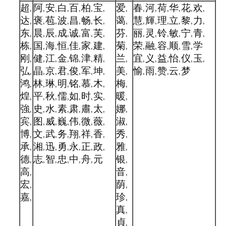
超,
阿,安,白,百,柏,宝,
爱,
春,河,荷,华,花,欢,
达,
褒,苞,波,昌,畅,长,
蔼,
慧,輝,理,立,黎,力,
东,
晨,辰,成,诚,富,芙,
芬,
丽,灵,铃,敏,宁,青,
栋,
国,海,恒,佳,家,建,
菊,
荣,融,容,顺,雪,学
刚,
健,江,金,锦,津,精,
兰,
宜,义,益,怡,仪,玉,
弘,
晶,京,君,俊,军,坤,
美,
愉,雨,赞,云,梦
鸿,
林,琳,明,铭,慕,木,
梅,
煌,
平,秋,儒,如,时,实,
暖,
強,
史,水,素,肃,肅,太,
娜,
宾,
图,威,巍,伟,微,薇,
淑,
博,
文,武,务,翔,祥,香,
秀,
承,
湘,迅,勇,永,正,政,
雅,
德,
志,智,忠,中,舟,元
银,
高,
音,
宏,
荫,
嘉,
珍,
真,
貞,