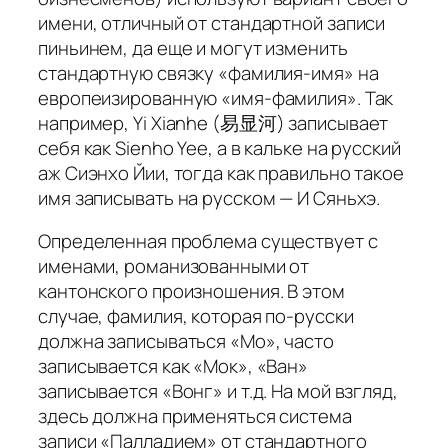
имени, отличный от стандартной записи
пиньинем, да еще и могут изменить
стандартную связку «фамилия-имя» на
европеизированную «имя-фамилия». Так
например, Yi Xianhe (易显河) записывает
себя как Sienho Yee, а в кальке на русский
аж Сиэнхо Йии, тогда как правильно такое
имя записывать на русском — И Сяньхэ.
Определенная проблема существует с
именами, романизованными от
кантонского произношения. В этом
случае, фамилия, которая по-русски
должна записываться «Мо», часто
записывается как «Мок», «Ван»
записывается «Вонг» и т.д. На мой взгляд,
здесь должна применяться система
записи «Палладием» от стандартного