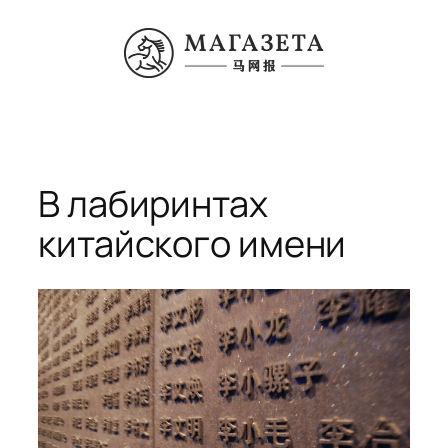
Перейти
к
содержимому
В лабиринтах
китайского имени