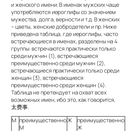
и женского имени. В именах мужских чаще
употребляются иероглифы со значением
мужества, долга, верности и т.д. В женских
– цветы, женские добродетели и пр. Ниже
приведена таблица, где иероглифы, часто
встречающиеся в именах, разделены на 4
группы: встречаются практически только
среди мужчин (1), встречающиеся
преимущественно среди мужчин (2),
встречающиеся практически только среди
женщин (3), встречающиеся
преимущественно среди женщин (4).
Таблица не претендует на охват всех
возможных имен, ибо это, как говорится,
太费事.
М
преимущественно
Ж
преимущественно
М
Ж