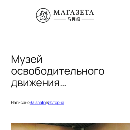
Перейти
к
содержимому
Музей
освободительного
движения…
Написано
Baishalin
в
История