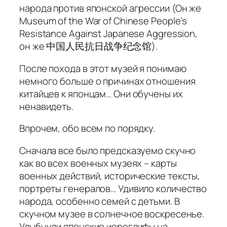
народа против японской агрессии (Он же
Museum of the War of Chinese People’s
Resistance Against Japanese Aggression,
он же 中国人民抗日战争纪念馆).
После похода в этот музей я понимаю
немного больше о причинах отношения
китайцев к японцам… Они обучены их
ненавидеть.
Впрочем, обо всем по порядку.
Сначала все было предсказуемо скучно
как во всех военных музеях – карты
военных действий, исторические тексты,
портреты генералов… Удивило количество
народа, особенно семей с детьми. В
скучном музее в солнечное воскресенье.
Улыбнули японские иероглифы на