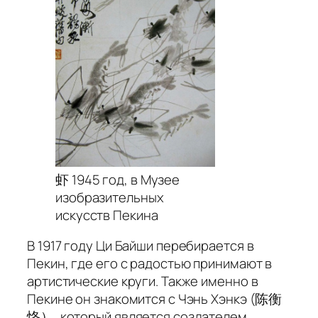
虾 1945 год, в Музее
изобразительных
искусств Пекина
В 1917 году Ци Байши перебирается в
Пекин, где его с радостью принимают в
артистические круги. Также именно в
Пекине он знакомится с Чэнь Хэнкэ (陈衡
恪）, который является создателем