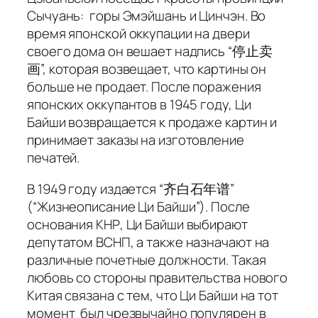
Сычуань: горы Эмэйшань и Цинчэн. Во
время японской оккупации на двери
своего дома он вешает надпись “停止卖
画”, которая возвещает, что картины он
больше не продает. После поражения
японских оккупантов в 1945 году, Ци
Байши возвращается к продаже картин и
принимает заказы на изготовление
печатей.
В 1949 году издается “齐白石年谱”
(“Жизнеописание Ци Байши”). После
основания КНР, Ци Байши выбирают
депутатом ВСНП, а также назначают на
различные почетные должности. Такая
любовь со стороны правительства нового
Китая связана с тем, что Ци Байши на тот
момент был чрезвычайно популярен в