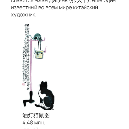
славится Чжан Дацянь (张大千), еще один
известный во всем мире китайский
художник.
油灯猫鼠图
4.48 млн.