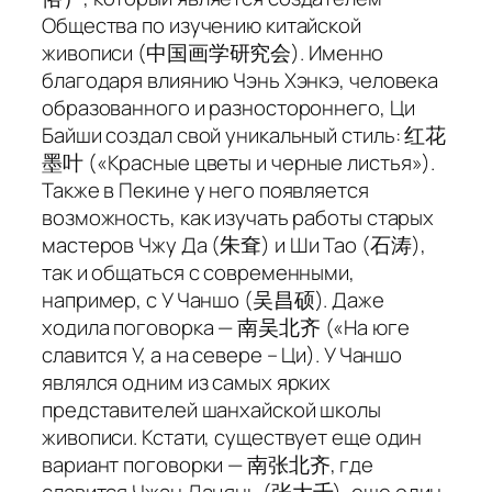
Общества по изучению китайской
живописи (中国画学研究会). Именно
благодаря влиянию Чэнь Хэнкэ, человека
образованного и разностороннего, Ци
Байши создал свой уникальный стиль: 红花
墨叶 («Красные цветы и черные листья»).
Также в Пекине у него появляется
возможность, как изучать работы старых
мастеров Чжу Да (朱耷) и Ши Тао (石涛),
так и общаться с современными,
например, с У Чаншо (吴昌硕). Даже
ходила поговорка — 南吴北齐 («На юге
славится У, а на севере – Ци). У Чаншо
являлся одним из самых ярких
представителей шанхайской школы
живописи. Кстати, существует еще один
вариант поговорки — 南张北齐, где