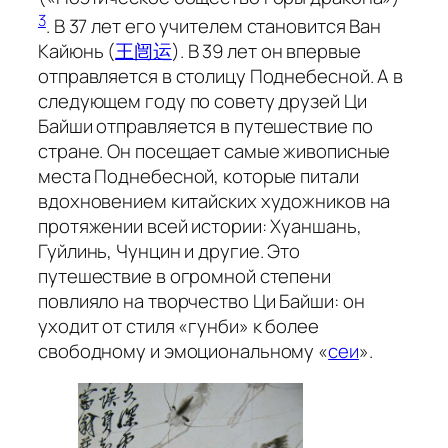
3
. В 37 лет его учителем становится Ван
Кайюнь (
王闿运
). В 39 лет он впервые
отправляется в столицу Поднебесной. А в
следующем году по совету друзей Ци
Байши отправляется в путешествие по
стране. Он посещает самые живописные
места Поднебесной, которые питали
вдохновением китайских художников на
протяжении всей истории: Хуаншань,
Гуйлинь, Чунцин и другие. Это
путешествие в огромной степени
повлияло на творчество Ци Байши: он
уходит от стиля «гунби» к более
свободному и эмоциональному «
сеи
».