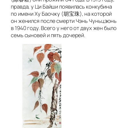
правда, у Ци Байши появилась конкубина
по имени Ху Баочжу (胡宝珠), на которой
он женился после смерти Чэнь Чуньцзюнь
в 1940 году. Всего у него от двух жен было
семь сыновей и пять дочерей.