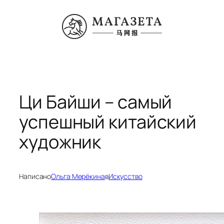
Перейти
к
содержимому
Ци Байши – самый
успешный китайский
художник
Написано
Ольга Мерёкина
в
Искусство