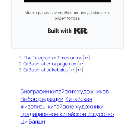
Мы отправим вам сообщение, когда Магазета
будет готова.
Built with Kit
The Telegraph
и
Times online
[
↩
]
Qi Baishi at chinapage.com
[
↩
]
Qi Baishi at baikebaidu
[
↩
]
[
↩
]
Биографии китайских художников
Выбор редакции
Китайская
живопись
китайские художники
традиционное китайское искусство
Ци Байши