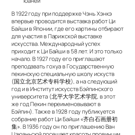
юаней
В 1922 году при поддержке Чэнь Хэнкэ
впервые проводится выставка работ Ци
Байши в Японии, где его картины отбирают
для участия в Парижской выставке
искусства. Международный успех
приходит к Ци Байши в 58 лет. И это только
начало. В 1927 году его приглашают
преподавать гохуа в Государственную
пекинскую специальную школу искуств
(国立北京艺术专科学校), а на следующий
год и в Институт искусств Бэйпинского
университета (北平大学艺术学院, в этот
же год Пекин переименовывают в
Бэйпин). Также в 1928 году публикуется
собрание работ Ци Байши «齐白石画册初
集». В 1936 году он по приглашению Ван
Цзюаньсюй посещает красоты провинции