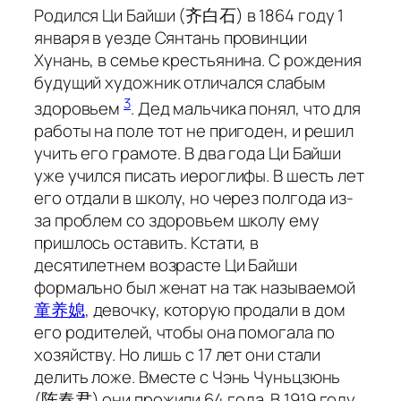
Родился Ци Байши (齐白石) в 1864 году 1
января в уезде Сянтань провинции
Хунань, в семье крестьянина. С рождения
будущий художник отличался слабым
3
здоровьем
. Дед мальчика понял, что для
работы на поле тот не пригоден, и решил
учить его грамоте. В два года Ци Байши
уже учился писать иероглифы. В шесть лет
его отдали в школу, но через полгода из-
за проблем со здоровьем школу ему
пришлось оставить. Кстати, в
десятилетнем возрасте Ци Байши
формально был женат на так называемой
童养媳
, девочку, которую продали в дом
его родителей, чтобы она помогала по
хозяйству. Но лишь с 17 лет они стали
делить ложе. Вместе с Чэнь Чуньцзюнь
(陈春君) они прожили 64 года. В 1919 году,