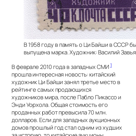
В 1958 году в память о Ци Байши в СССР б
выпущена марка. Художник: Василий Завь
1
В феврале 2010 года в западных СМИ
прошла интересная новость: китайский
художник Ци Байши занял третье место в
рейтинге самых продающихся
художников мира, после Пабло Пикассо и
Энди Уорхола. Общая стоимость его
проданных работ превысила 70 млн.
долларов. Если для западных аукционных
домов прошлый год стал одним из худших
за историю, то китайские аукционы,