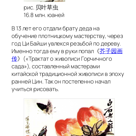
рис. 贝叶草虫
16.8 млн. юаней
В 13 лет его отдали брату деда на
обучение плотницкому мастерству, через
год Ци Байши увлекся резьбой по дереву.
Именно тогда ему в руки попал《
芥子园画
传
》(«Трактат о живописи Горчичного
сада»), составленный мастерами
китайской традиционной живописи в эпоху
ранней Цин. Так он постепенно начал
учиться рисовать.