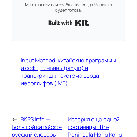
Мы отправим вам сообщение, когда Магазета
будет готова.
Built with Kit
Input Method
китайские программы
и софт
пиньинь (pinyin) и
транскрипции
система ввода
иероглифов (IME)
←
BKRS.info —
История еще одной
Большой китайско-
гостиницы: The
русский словарь
Peninsula Hong Kong