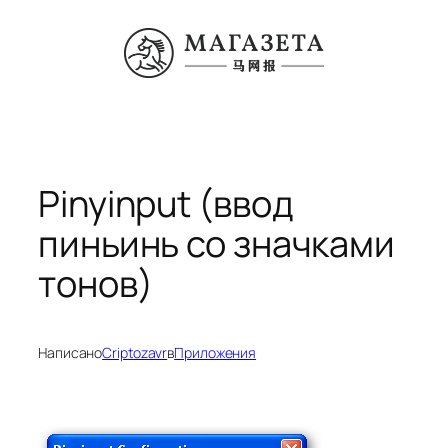
Перейти
к
содержимому
Pinyinput (ввод
пиньинь со значками
тонов)
Написано
Criptozavr
в
Приложения