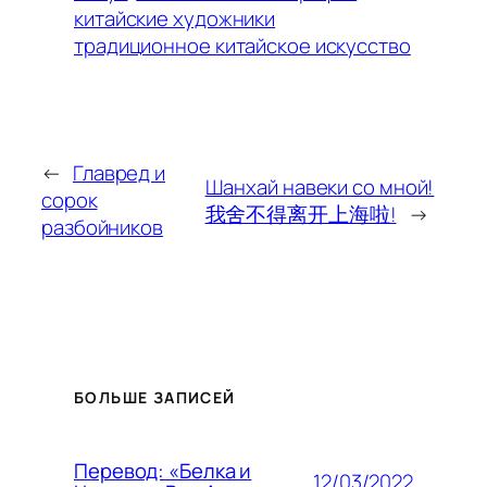
китайские художники
традиционное китайское искусство
←
Главред и
Шанхай навеки со мной!
сорок
我舍不得离开上海啦!
→
разбойников
БОЛЬШЕ ЗАПИСЕЙ
Перевод: «Белка и
12/03/2022