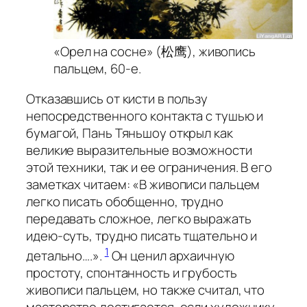
«Орел на сосне» (松鹰), живопись
пальцем, 60-е.
Отказавшись от кисти в пользу
непосредственного контакта с тушью и
бумагой, Пань Тяньшоу открыл как
великие выразительные возможности
этой техники, так и ее ограничения. В его
заметках читаем: «В живописи пальцем
легко писать обобщенно, трудно
передавать сложное, легко выражать
идею-суть, трудно писать тщательно и
1
детально….».
Он ценил архаичную
простоту, спонтанность и грубость
живописи пальцем, но также считал, что
мастерство достигается, если художнику