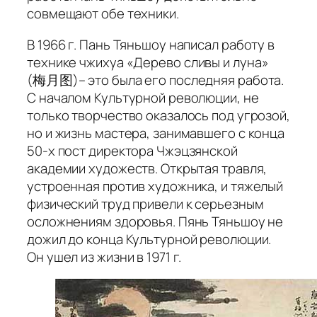
совмещают обе техники.
В 1966 г. Пань Тяньшоу написал работу в
технике
чжихуа
«Дерево сливы и луна»
(梅月图)– это была его последняя работа.
С началом Культурной революции, не
только творчество оказалось под угрозой,
но и жизнь мастера, занимавшего с конца
50-х пост директора Чжэцзянской
академии художеств. Открытая травля,
устроенная против художника, и тяжелый
физический труд привели к серьезным
осложнениям здоровья. Пянь Тяньшоу не
дожил до конца Культурной революции.
Он ушел из жизни в 1971 г.