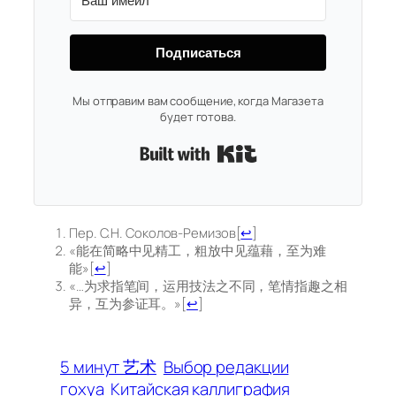
Подписаться
Мы отправим вам сообщение, когда Магазета
будет готова.
Built with Kit
Пер. С.Н. Соколов-Ремизов
[
↩
]
«能在简略中见精工，粗放中见蕴藉，至为难
能»
[
↩
]
«…为求指笔间，运用技法之不同，笔情指趣之相
异，互为参证耳。»
[
↩
]
5 минут 艺术
Выбор редакции
гохуа
Китайская каллиграфия