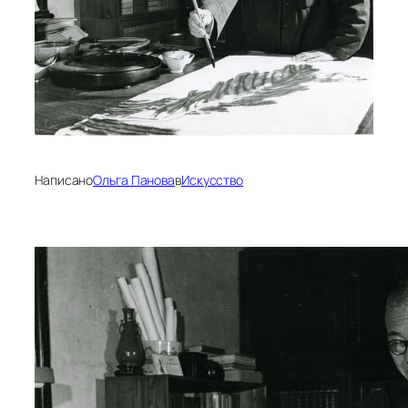
Написано
Ольга Панова
в
Искусство