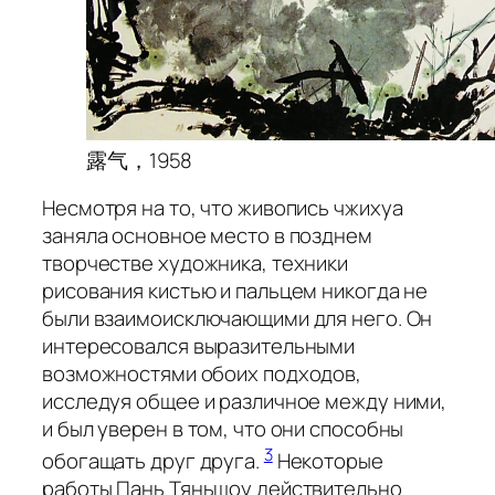
露气，1958
Несмотря на то, что живопись
чжихуа
заняла основное место в позднем
творчестве художника, техники
рисования кистью и пальцем никогда не
были взаимоисключающими для него. Он
интересовался выразительными
возможностями обоих подходов,
исследуя общее и различное между ними,
и был уверен в том, что они способны
3
обогащать друг друга.
Некоторые
работы Пань Тяньшоу действительно