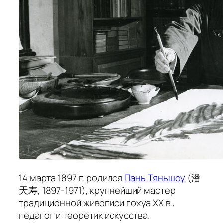
14 марта 1897 г. родился
Пань Тяньшоу
(潘
天寿, 1897-1971), крупнейший мастер
традиционной живописи
гохуа
XX в.,
педагог и теоретик искусства.