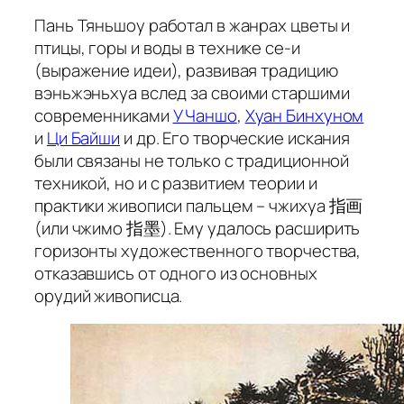
Пань Тяньшоу работал в жанрах
цветы и
птицы
,
горы и воды
в технике
се-и
(выражение идеи), развивая традицию
вэньжэньхуа
вслед за своими старшими
современниками
У Чаншо
,
Хуан Бинхуном
и
Ци Байши
и др. Его творческие искания
были связаны не только с традиционной
техникой, но и с развитием теории и
практики живописи пальцем –
чжихуа
指画
(или
чжимо
指墨). Ему удалось расширить
горизонты художественного творчества,
отказавшись от одного из основных
орудий живописца.