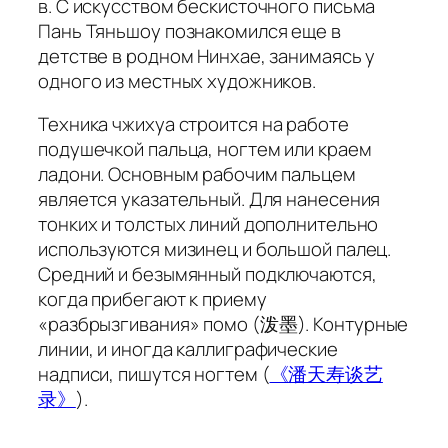
в. С искусством бескисточного письма
Пань Тяньшоу познакомился еще в
детстве в родном Нинхае, занимаясь у
одного из местных художников.
Техника
чжихуа
строится на работе
подушечкой пальца, ногтем или краем
ладони. Основным рабочим пальцем
является указательный. Для нанесения
тонких и толстых линий дополнительно
используются мизинец и большой палец.
Средний и безымянный подключаются,
когда прибегают к приему
«разбрызгивания»
помо
(泼墨). Контурные
линии, и иногда каллиграфические
надписи, пишутся ногтем (
《潘天寿谈艺
录》
).