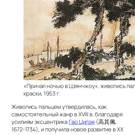
«Причал ночью в Цзянчжоу», живопись па
краски, 1953 г.
Живопись пальцем утвердилась, как
самостоятельный жанр в XVIII в. благодаря
усилиям эксцентрика
Гао Ципэя
(高其佩,
1672-1734), и получила новое развитие в XX