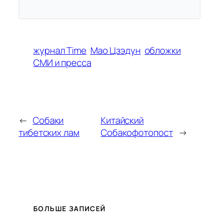
журнал Time
Мао Цзэдун
обложки
СМИ и пресса
←
Собаки
Китайский
тибетских лам
Собакофотопост
→
БОЛЬШЕ ЗАПИСЕЙ