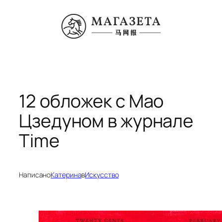
Перейти
к
содержимому
12 обложек с Мао
Цзедуном в журнале
Time
Написано
Катерина
в
Искусство