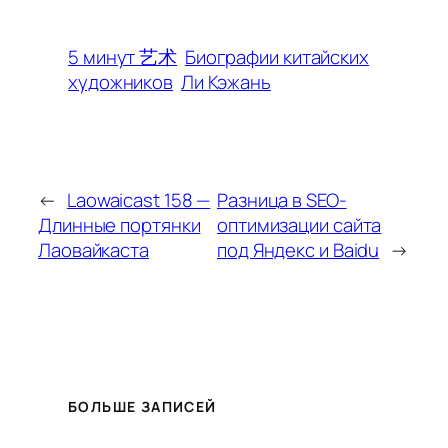
5 минут 艺术
Биографии китайских
художников
Ли Кэжань
←
Laowaicast 158 —
Разница в SEO-
Длинные портянки
оптимизации сайта
Лаовайкаста
под Яндекс и Baidu
→
БОЛЬШЕ ЗАПИСЕЙ