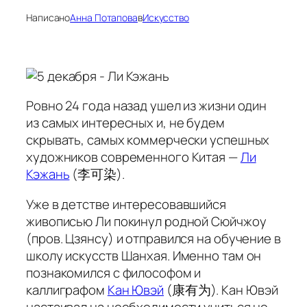
Написано
Анна Потапова
в
Искусство
Ровно 24 года назад ушел из жизни один
из самых интересных и, не будем
скрывать, самых коммерчески успешных
художников современного Китая —
Ли
Кэжань
(李可染).
Уже в детстве интересовавшийся
живописью Ли покинул родной Сюйчжоу
(пров. Цзянсу) и отправился на обучение в
школу искусств Шанхая. Именно там он
познакомился с философом и
каллиграфом
Кан Ювэй
(康有为). Кан Ювэй
настаивал на необходимости учиться не