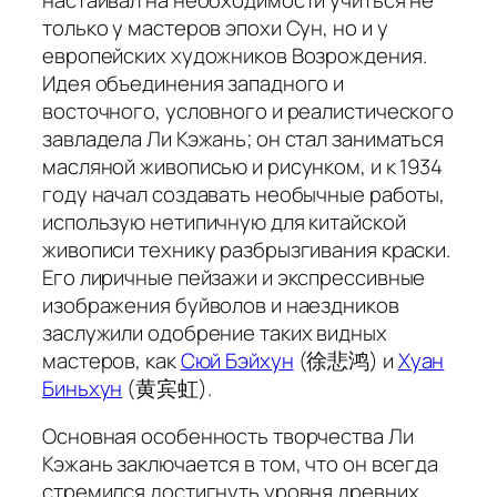
только у мастеров эпохи Сун, но и у
европейских художников Возрождения.
Идея объединения западного и
восточного, условного и реалистического
завладела Ли Кэжань; он стал заниматься
масляной живописью и рисунком, и к 1934
году начал создавать необычные работы,
использую нетипичную для китайской
живописи технику разбрызгивания краски.
Его лиричные пейзажи и экспрессивные
изображения буйволов и наездников
заслужили одобрение таких видных
мастеров, как
Сюй Бэйхун
(徐悲鸿) и
Хуан
Биньхун
(黄宾虹).
Основная особенность творчества Ли
Кэжань заключается в том, что он всегда
стремился достигнуть уровня древних