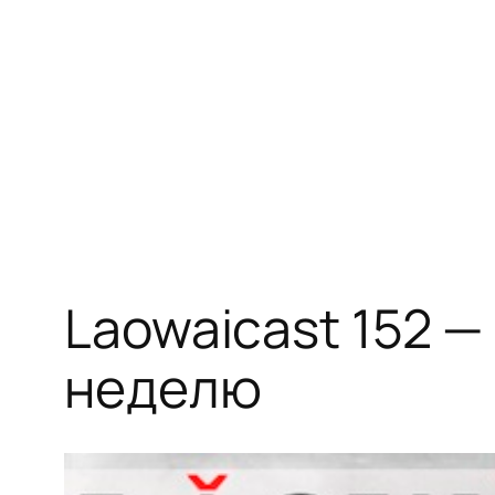
Перейти
к
содержимому
Laowaicast 152 
неделю