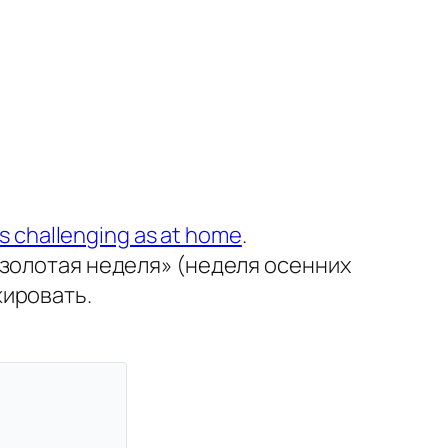
или
уменьшить
громкость.
s challenging as at home
.
«золотая неделя» (неделя осенних
жировать.