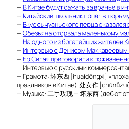
—
В Китае будут сажать за вранье в и
—
Китайский школьник попал в тюрьму
—
Вкус сычуаньского перца оказался
—
Обезьяна оторвала маленькому маль
—
На одного из богатейших жителей К
—
Интервью с Денисом Маккавеевым пр
—
Бо Силая приговорили к пожизнен
— Интервью с русскими коммерсантам
— Грамота: 坏东西 [huàidōngxi] «плоха
праздников в Китае). 处女作 [chǔnǚzuò
— Музыка: 二手玫瑰 — 坏东西 (дебют от