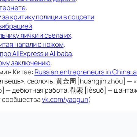
нтернете
.
 за критику полиции в соцсети
.
 вибрацией
.
чику яички и съела их
.
итая напали с ножом
.
о AliExpress и Alibaba
.
ному заключению
.
и в Китае:
Russian entrepreneurs in China: a
я вещь», сволочь. 黄金周 [huángjīn zhōu] — 
] — дебютная работа. 勒索 [lèsuǒ] — шанта
 сообщества
vk.com/yaogun
)