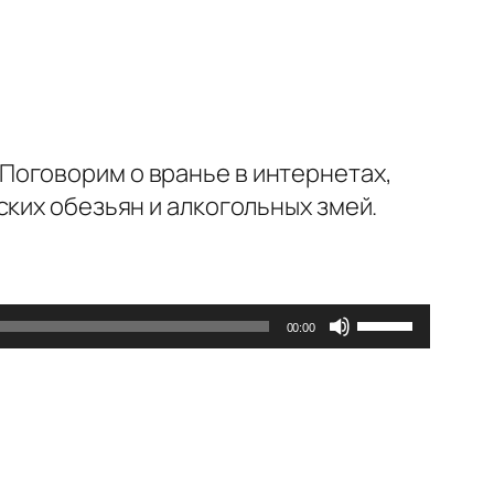
Поговорим о вранье в интернетах,
ских обезьян и алкогольных змей.
Используйт
00:00
клавиши
вверх/
вниз,
чтобы
увеличить