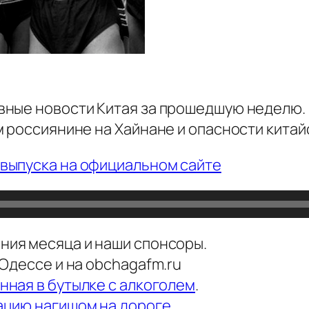
ные новости Китая за прошедшую неделю. 
 россиянине на Хайнане и опасности китай
выпуска на официальном сайте
ия месяца и наши спонсоры.
Одессе и на obchagafm.ru
нная в бутылке с алкоголем
.
ацию нагишом на дороге
.