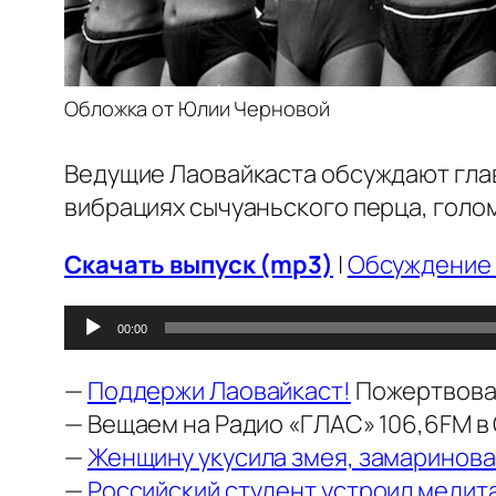
Обложка от Юлии Черновой
Ведущие Лаовайкаста обсуждают глав
вибрациях сычуаньского перца, голом
Скачать выпуск (mp3)
|
Обсуждение 
Аудиоплеер
00:00
—
Поддержи Лаовайкаст!
Пожертвован
— Вещаем на Радио «ГЛАС» 106,6FM в 
—
Женщину укусила змея, замаринова
—
Российский студент устроил медит