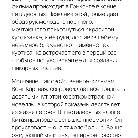
фильма происходит в Гонконге в конце
пятидесятых. Название этой драме дает
образ рук молодого портного,
мечтающего прикоснуться к красивой
куртизанке, и ее руки, доставившей ему
неземное блаженство — именно так
куртизанка встречает его в первый раз,
чтобы он почувствовал ее для создания
шикарных платьев.
Молчание, так свойственное фильмам
Вонг Кар-вая, сопровождает все тридцать
девять минут этой короткометражной
новеллы, в которой показаны десять лет
из жизни героев. В шестидесятых на юге
Китая произошла вспышка пневмонии. Он
преуспевает — она тяжело больна. Вечно
ожидающий мужчина, теперь он покорно