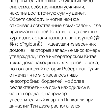
покровитель «женщины-куколки» либо
она сама, собственными усилиями,
накопив достаточную сумму денег.
Обретя свободу, многие нюй юэ
открывали собственные дома-салоны, где
принимали гостей. Кстати, тогда элитных
куртизанок стали называть цинлоунюй (青
楼女 qīnglóunǚ) — «девушки из весенних
домов». Некоторые западные миссионеры
утверждали, что в императорском Китае
такие дома находились за чертой города,
но голландский историк Роберт ван Гулик
отмечал, что это касалось лишь
низкопробных борделей, но более
респектабельные дома находились в
черте города, а, например,
увеселительный квартал Пинканли при
династии Тан даже располагался