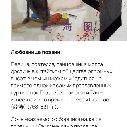
Любовница поэзии
Певица, поэтесса, танцовщица могла
достичь в китайском обществе огромных
высот, в чем мы можем убедиться на
примере одной из самых прославленных
куртизанок Поднебесной эпохи Тан –
известной в то время поэтессы Сюэ Тао
(薛涛) (768-831 гг).
Дочь уважаемого сборщика налогов
провинции Сычуань рано проявила