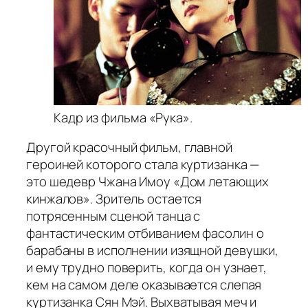
Кадр из фильма «Рука».
Другой красочный фильм, главной
героиней которого стала куртизанка —
это шедевр Чжана Имоу «Дом летающих
кинжалов». Зритель остается
потрясенным сценой танца с
фантастическим отбиванием фасолин о
барабаны в исполнении изящной девушки,
и ему трудно поверить, когда он узнает,
кем на самом деле оказывается слепая
куртизанка Сян Мэй. Выхватывая меч и