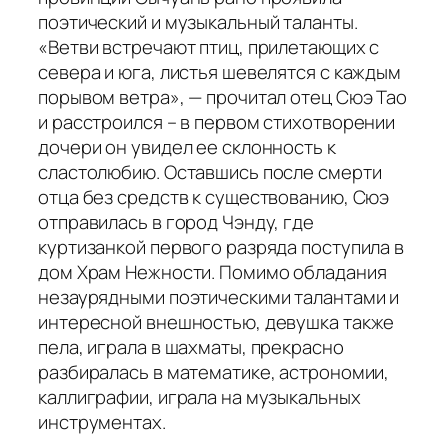
поэтический и музыкальный таланты.
«Ветви встречают птиц, прилетающих с
севера и юга, листья шевелятся с каждым
порывом ветра», — прочитал отец Сюэ Тао
и расстроился – в первом стихотворении
дочери он увидел ее склонность к
сластолюбию. Оставшись после смерти
отца без средств к существованию, Сюэ
отправилась в город Чэнду, где
куртизанкой первого разряда поступила в
дом Храм Нежности. Помимо обладания
незаурядными поэтическими талантами и
интересной внешностью, девушка также
пела, играла в шахматы, прекрасно
разбиралась в математике, астрономии,
каллиграфии, играла на музыкальных
инструментах.