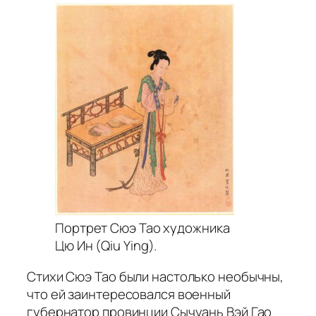
Портрет Сюэ Тао художника
Цю Ин (Qiu Ying).
Стихи Сюэ Тао были настолько необычны,
что ей заинтересовался военный
губернатор провинции Сычуань Вэй Гао