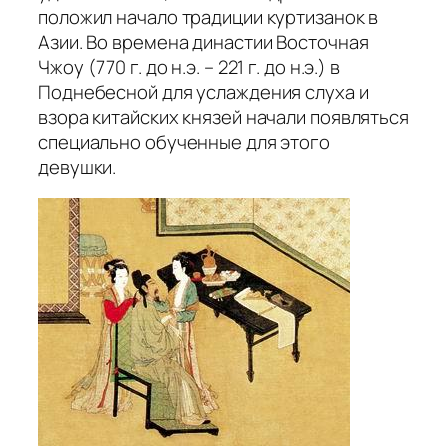
положил начало традиции куртизанок в
Азии. Во времена династии Восточная
Чжоу (770 г. до н.э. – 221 г. до н.э.) в
Поднебесной для услаждения слуха и
взора китайских князей начали появляться
специально обученные для этого
девушки.