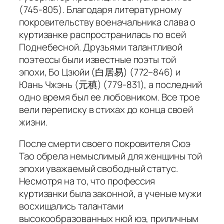
(745-805). Благодаря литературному
покровительству военачальника слава о
куртизанке распространилась по всей
Поднебесной. Друзьями талантливой
поэтессы были известные поэты той
эпохи, Бо Цзюйи (白居易) (772–846) и
Юань Чжэнь (元稹) (779-831), а последний
одно время был ее любовником. Все трое
вели переписку в стихах до конца своей
жизни.
После смерти своего покровителя Сюэ
Тао обрела немыслимый для женщины той
эпохи уважаемый свободный статус.
Несмотря на то, что профессия
куртизанки была законной, а ученые мужи
восхищались талантами
высокообразованных нюй юэ, приличным