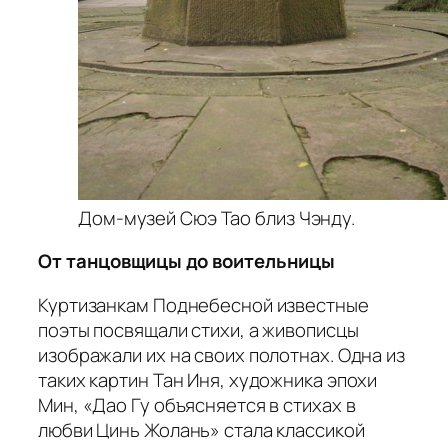
Дом-музей Сюэ Тао близ Чэнду.
От танцовщицы до воительницы
Куртизанкам Поднебесной известные
поэты посвящали стихи, а живописцы
изображали их на своих полотнах. Одна из
таких картин Тан Иня, художника эпохи
Мин, «Дао Гу объясняется в стихах в
любви Цинь Жолань» стала классикой