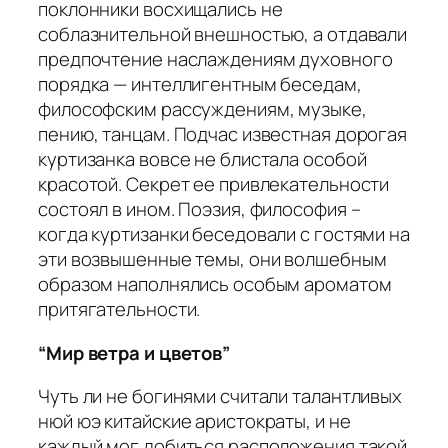
поклонники восхищались не
соблазнительной внешностью, а отдавали
предпочтение наслаждениям духовного
порядка — интеллигентным беседам,
философским рассуждениям, музыке,
пению, танцам. Подчас известная дорогая
куртизанка вовсе не блистала особой
красотой. Секрет ее привлекательности
состоял в ином. Поэзия, философия –
когда куртизанки беседовали с гостями на
эти возвышенные темы, они волшебным
образом наполнялись особым ароматом
притягательности.
“Мир ветра и цветов”
Чуть ли не богинями считали талантливых
нюй юэ китайские аристократы, и не
каждый мог добиться расположения такой