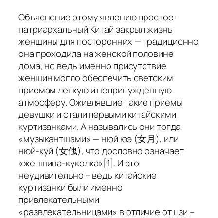
Объяснение этому явлению простое:
патриархальный Китай закрыл жизнь
женщины для посторонних — традиционно
она проходила на женской половине
дома, но ведь именно присутствие
женщин могло обеспечить светским
приемам легкую и непринужденную
атмосферу. Оживлявшие такие приемы
девушки и стали первыми китайскими
куртизанками. А назывались они тогда
«музыкантшами» — нюй юэ (女月), или
нюй-куй (女傀), что дословно означает
«женщина-куколка»[1]. И это
неудивительно – ведь китайские
куртизанки были именно
привлекательными
«развлекательницами» в отличие от цзи –