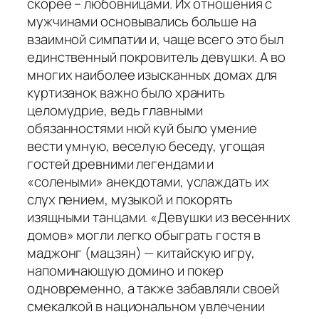
скорее – любовницами. Их отношения с
мужчинами основывались больше на
взаимной симпатии и, чаще всего это был
единственный покровитель девушки. А во
многих наиболее изысканных домах для
куртизанок важно было хранить
целомудрие, ведь главными
обязанностями нюй куй было умение
вести умную, веселую беседу, угощая
гостей древними легендами и
«солеными» анекдотами, услаждать их
слух пением, музыкой и покорять
изящными танцами. «Девушки из весенних
домов» могли легко обыграть гостя в
маджонг (мацзян) — китайскую игру,
напоминающую домино и покер
одновременно, а также забавляли своей
смекалкой в национальном увлечении