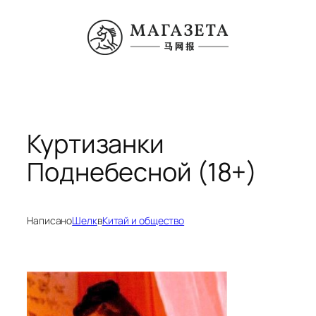
Перейти
к
содержимому
Куртизанки
Поднебесной (18+)
Написано
Шелк
в
Китай и общество