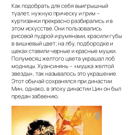
Как подобрать для себя выигрышный
туалет, нужную прическу и грим –
куртизанки прекрасно разбирались и в
этом искусстве. Они пользовались
рисовой пудрой и румянами, красили губы
в вишневый цвет; на лбу, подбородке и
щеках ставили черные и красные мушки.
Полумесяц желтого цвета украшал лоб
модницы. Хуансинянь – «мушка желтой
звезды», так называлось это украшение.
Этот обычай сохранялся при династии
Мин, однако, в эпоху династии Цин он был
предан забвению.