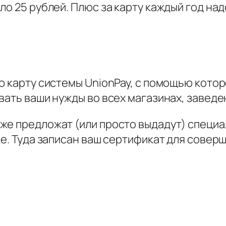
о 25 рублей. Плюс за карту каждый год над
ю карту системы UnionPay, с помощью кото
вать ваши нужды во всех магазинах, заведе
же предложат (или просто выдадут) специ
ке. Туда записан ваш сертификат для совер