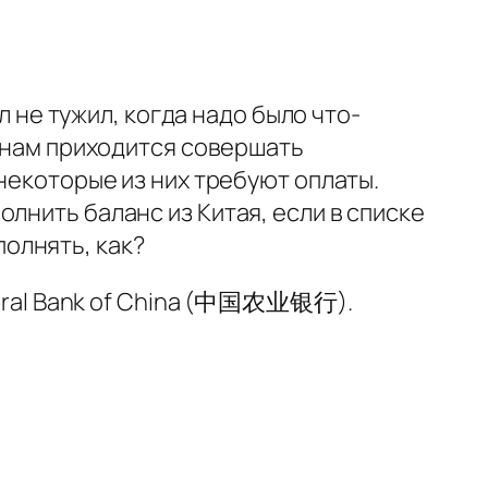
л не тужил, когда надо было что-
е нам приходится совершать
некоторые из них требуют оплаты.
лнить баланс из Китая, если в списке
олнять, как?
ltural Bank of China (中国农业银行).