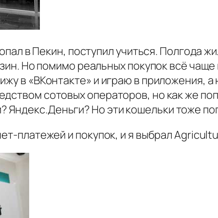
попал в Пекин, поступил учиться. Полгода жи
газин. Но помимо реальных покупок всё чащ
ижу в «ВКонтакте» и играю в приложения, а 
дством сотовых операторов, но как же попо
Яндекс.Деньги? Но эти кошельки тоже поп
нет-платежей и покупок, и я выбрал Agricu