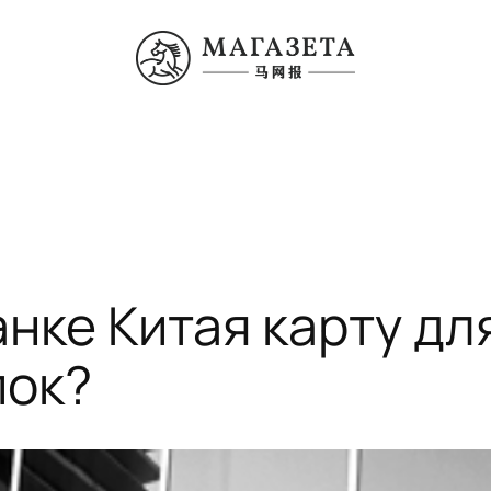
анке Китая карту дл
пок?