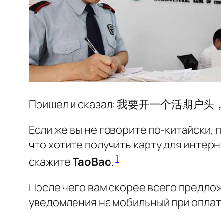
Пришел и сказал: 我要开一个活期
Если же вы не говорите по-китайски,
что хотите получить карту для интер
1
скажите
TaoBao
.
После чего вам скорее всего предло
уведомления на мобильный при оплате