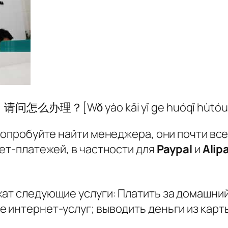
户头，请问怎么办理？
[Wǒ yào kāi yī ge huóqī hùt
 попробуйте найти менеджера, они почти вс
нет-платежей, в частности для
Paypal
и
Alip
жат следующие услуги: Платить за домашни
 интернет-услуг; выводить деньги из карты