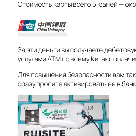
Стоимость карты всего 5 юаней — окол
За эти деньги вы получаете дебетову
услугами ATM по всему Китаю, оплачи
Для повышения безопасности вам так
сразу просите активировать ее в бан