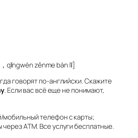
óu，qǐngwèn zěnme bàn lǐ]
егда говорят по-английски. Скажите
ay
. Если вас всё еще не понимают,
й/мобильный телефон с карты;
 через ATM. Все услуги бесплатные.