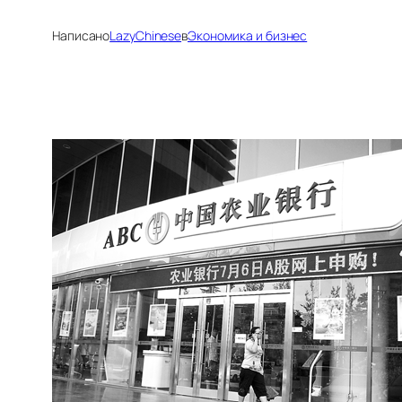
Написано
LazyChinese
в
Экономика и бизнес