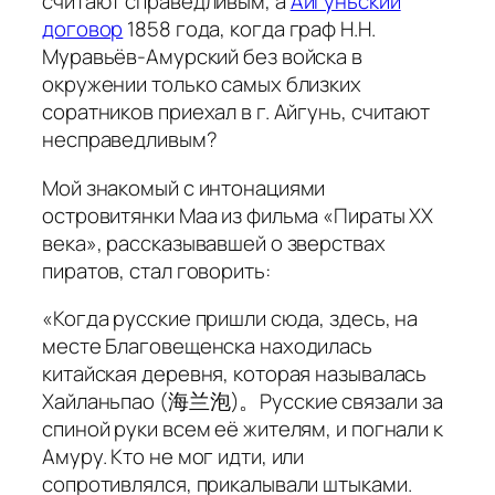
считают справедливым, а
Айгуньский
договор
1858 года, когда граф Н.Н.
Муравьёв-Амурский без войска в
окружении только самых близких
соратников приехал в г. Айгунь, считают
несправедливым?
Мой знакомый с интонациями
островитянки Маа из фильма «Пираты ХХ
века», рассказывавшей о зверствах
пиратов, стал говорить:
«Когда русские пришли сюда, здесь, на
месте Благовещенска находилась
китайская деревня, которая называлась
Хайланьпaо (海兰泡)。Русские связали за
спиной руки всем её жителям, и погнали к
Амуру. Кто не мог идти, или
сопротивлялся, прикалывали штыками.