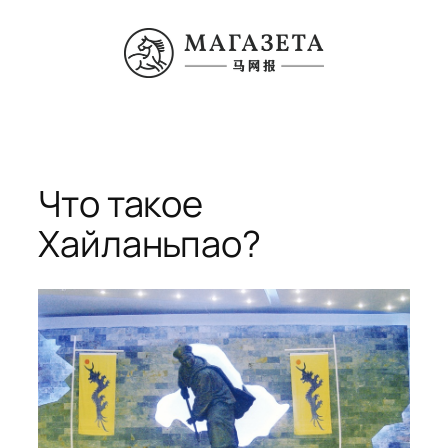
Перейти
к
содержимому
Что такое
Хайланьпао?