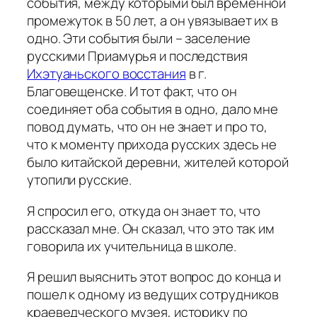
события, между которыми был временной
промежуток в 50 лет, а он увязывает их в
одно. Эти события были – заселение
русскими Приамурья и последствия
Ихэтуаньского восстания
в г.
Благовещенске. И тот факт, что он
соединяет оба события в одно, дало мне
повод думать, что он не знает и про то,
что к моменту прихода русских здесь не
было китайской деревни, жителей которой
утопили русские.
Я спросил его, откуда он знает то, что
рассказал мне. Он сказал, что это так им
говорила их учительница в школе.
Я решил выяснить этот вопрос до конца и
пошел к одному из ведущих сотрудников
краеведческого музея, историку по