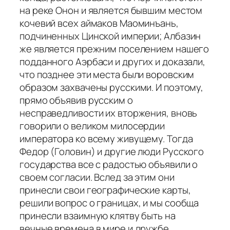
на реке Онон и является бывшим местом
кочевий всех аймаков Маоминъань,
подчиненных Цинской империи; Албазин
же является прежним поселением нашего
подданного Аэрбаси и других и доказали,
что позднее эти места были воровским
образом захвачены русскими. И поэтому,
прямо объявив русским о
несправедливости их вторжения, вновь
говорили о великом милосердии
императора ко всему живущему. Тогда
Федор (Головин) и другие люди Русского
государства все с радостью объявили о
своем согласии. Вслед за этим они
принесли свои географические карты,
решили вопрос о границах, и мы сообща
принесли взаимную клятву быть на
вечные времена в мире и дружбе.