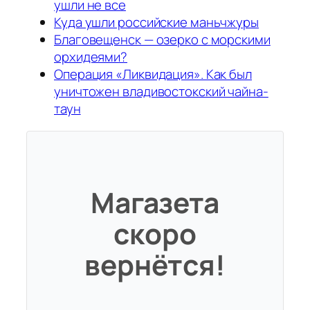
ушли не все
Куда ушли российские маньчжуры
Благовещенск — озерко с морскими
орхидеями?
Операция «Ликвидация». Как был
уничтожен владивостокский чайна-
таун
Магазета
скоро
вернётся!