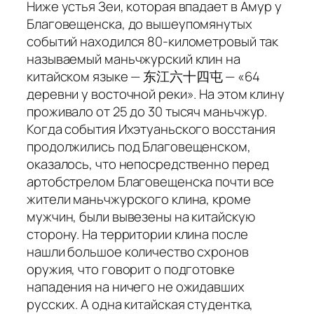
Ниже устья Зеи, которая впадает в Амур у
Благовещенска, до вышеупомянутых
событий находился 80-километровый так
называемый маньчжурский клин на
китайском языке — 东江六十四屯 — «64
деревни у восточной реки». На этом клину
проживало от 25 до 30 тысяч маньчжур.
Когда события Ихэтуаньского восстания
продолжились под Благовещенском,
оказалось, что непосредственно перед
артобстрелом Благовещенска почти все
жители маньчжурского клина, кроме
мужчин, были вывезены на китайскую
сторону. На территории клина после
нашли большое количество схронов
оружия, что говорит о подготовке
нападения на ничего не ожидавших
русских. А одна китайская студентка,