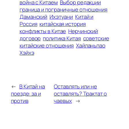
война с Китаем
Выбор редакции
граница и пограничные отношения
Даманский
Ихэтуани
Китай и
Россия
китайская история
конфликты в Китае
Нерчинский
договор
политика Китая
советские
китайские отношения
Хайланьпао
Хэйхэ
←
В Китай на
Оставлять или не
поезде: за и
оставлять? Трактат о
против
чаевых
→