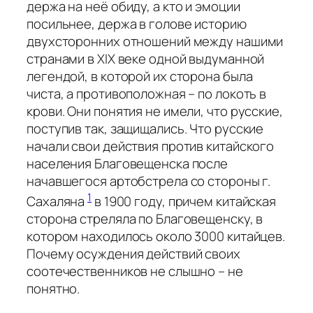
держа на неё обиду, а кто и эмоции
посильнее, держа в голове историю
двухсторонних отношений между нашими
странами в XIX веке одной выдуманной
легендой, в которой их сторона была
чиста, а противоположная – по локоть в
крови. Они понятия не имели, что русские,
поступив так, защищались. Что русские
начали свои действия против китайского
населения Благовещенска после
начавшегося артобстрела со стороны г.
1
Сахаляна
в 1900 году, причем китайская
сторона стреляла по Благовещенску, в
котором находилось около 3000 китайцев.
Почему осуждения действий своих
соотечественников не слышно – не
понятно.