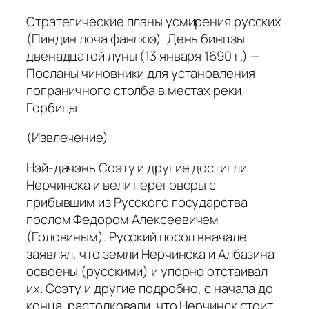
Стратегические планы усмирения русских
(Пиндин лоча фанлюэ). День
бинцзы
двенадцатой луны (13 января 1690 г.) —
Посланы чиновники для установления
пограничного столба в местах реки
Горбицы.
(Извлечение)
Нэй-дачэнь Соэту и другие достигли
Нерчинска и вели переговоры с
прибывшим из Русского государства
послом Федором Алексеевичем
(Головиным). Русский посол вначале
заявлял, что земли Нерчинска и Албазина
освоены (русскими) и упорно отстаивал
их. Соэту и другие подробно, с начала до
конца, растолковали, что Нерчинск стоит