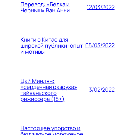
Перевод: «Белка и
12/03/2022
Черныш» Ван Аньи
Книги о Китае для
05/03/2022
широкой публики: опыт
и мотивы
Цай Минлян:
«сердечная разруха»
13/02/2022
тайваньского
режиссёра (18+)
Настоящее упорство и
бюджетное мороженое: