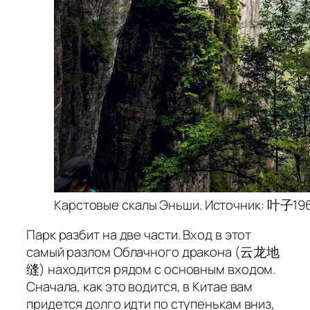
Карстовые скалы Эньши. Источник: 叶子196
Парк разбит на две части. Вход в этот
самый разлом Облачного дракона (云龙地
缝) находится рядом с основным входом.
Сначала, как это водится, в Китае вам
придется долго идти по ступенькам вниз,