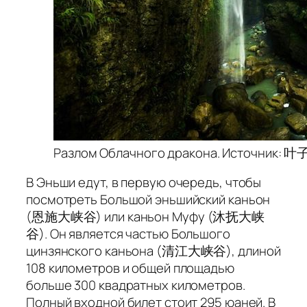
Разлом Облачного дракона. Источник: 叶子
В Эньши едут, в первую очередь, чтобы
посмотреть Большой эньшийский каньон
(恩施大峡谷) или каньон Муфу (沐抚大峡
谷). Он является частью Большого
цинзянского каньона (清江大峡谷), длиной
108 километров и общей площадью
больше 300 квадратных километров.
Полный входной билет стоит 295 юаней. В