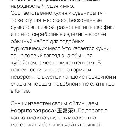
народностей туцзя и мяо.
Соответственно кухня и сувениры тут
тоже «туцзя-мяоские». Бесконечные
сумки с вышивкой, разноцветные шарфики
и пончо, серебряные изделия – вполне
обычный набор для подобных
туристических мест. Что касается кухни,
то на первый взгляд она обычная
хубэйская, с местным «акцентом». В
нашей гостинице нас накормили
невероятно вкусной лапшой с говядиной и
сладким перцем, подобной я не ела нигде
в Китае.
Эньши известен своим юйлу – чаем
Нефритовая роса (玉露茶). По дороге в
каньон можно увидеть множество
маленьких и больших чайных рынков.