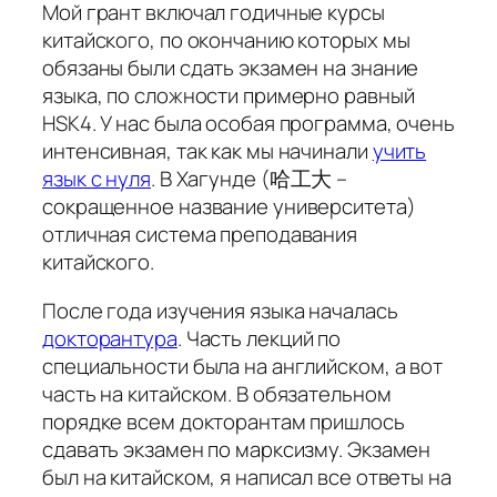
Мой грант включал годичные курсы
китайского, по окончанию которых мы
обязаны были сдать экзамен на знание
языка, по сложности примерно равный
HSK4. У нас была особая программа, очень
интенсивная, так как мы начинали
учить
язык с нуля
. В
Хагунде
(哈工大 –
сокращенное название университета)
отличная система преподавания
китайского.
После года изучения языка началась
докторантура
. Часть лекций по
специальности была на английском, а вот
часть на китайском. В обязательном
порядке всем докторантам пришлось
сдавать экзамен по марксизму. Экзамен
был на китайском, я написал все ответы на