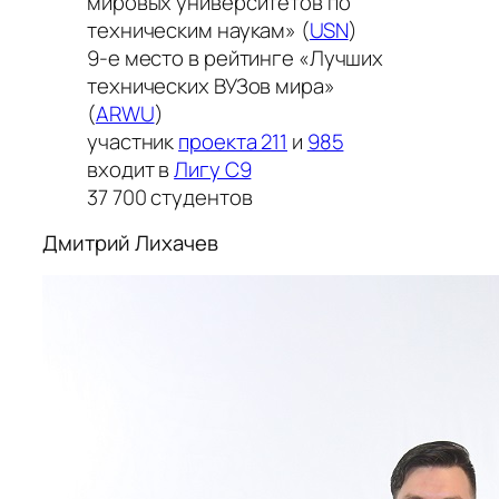
мировых университетов по
техническим наукам» (
USN
)
9-е место в рейтинге «Лучших
технических ВУЗов мира»
(
ARWU
)
участник
проекта 211
и
985
входит в
Лигу С9
37 700 студентов
Дмитрий Лихачев