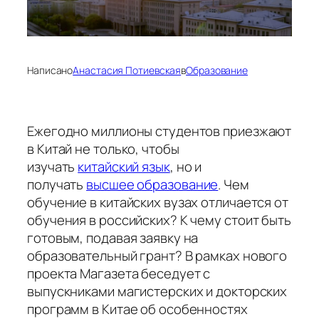
Написано
Анастасия Потиевская
в
Образование
Ежегодно миллионы студентов приезжают
в Китай не только, чтобы
изучать
китайский язык
, но и
получать
высшее образование
. Чем
обучение в китайских вузах отличается от
обучения в российских? К чему стоит быть
готовым, подавая заявку на
образовательный грант? В рамках нового
проекта Магазета беседует с
выпускниками магистерских и докторских
программ в Китае об особенностях