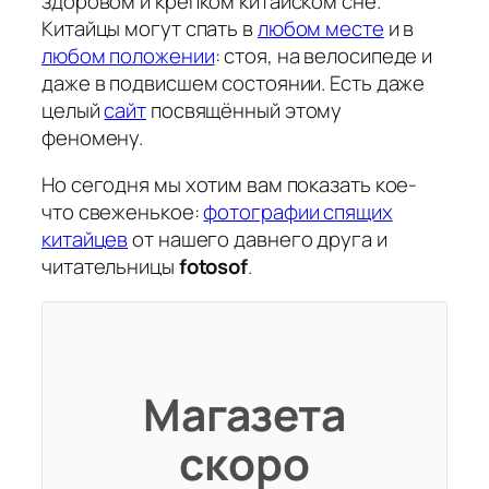
здоровом и крепком китайском сне.
Китайцы могут спать в
любом месте
и в
любом положении
: стоя, на велосипеде и
даже в подвисшем состоянии. Есть даже
целый
сайт
посвящённый этому
феномену.
Но сегодня мы хотим вам показать кое-
что свеженькое:
фотографии спящих
китайцев
от нашего давнего друга и
читательницы
fotosof
.
Магазета
скоро