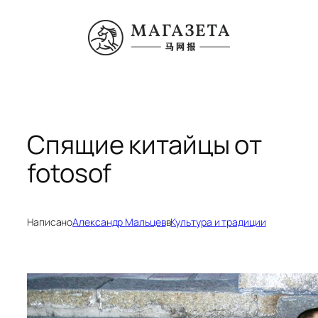
Перейти
к
содержимому
Спящие китайцы от
fotosof
Написано
Александр Мальцев
в
Культура и традиции