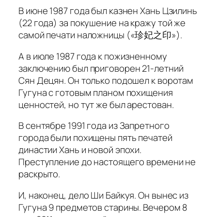
В июне 1987 года был казнен Хань Цзилинь
(22 года) за покушение на кражу той же
самой печати наложницы («珍妃之印»).
А в июле 1987 года к пожизненному
заключению был приговорен 21-летний
Сян Децян. Он только подошел к воротам
Гугуна с готовым планом похищения
ценностей, но тут же был арестован.
В сентябре 1991 года из Запретного
города были похищены пять печатей
династии Хань и новой эпохи.
Преступление до настоящего времени не
раскрыто.
И, наконец, дело Ши Байкуя. Он вынес из
Гугуна 9 предметов старины. Вечером 8