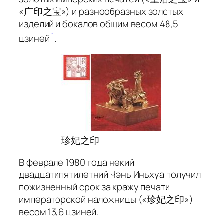
«广印之宝») и разнообразных золотых
изделий и бокалов общим весом 48,5
1
цзиней
.
珍妃之印
В феврале 1980 года некий
двадцатипятилетний Чэнь Иньхуа получил
пожизненный срок за кражу печати
императорской наложницы («珍妃之印»)
весом 13,6 цзиней.