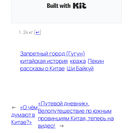
Built with Kit
24 кг.
[
↩
]
Запретный город (Гугун)
китайская история
кража
Пекин
рассказы о Китае
Ши Байкуй
«Путевой дневник».
←
«О чём
Велопутешествие по южным
думают в
провинциям Китая, теперь на
Китае?»
видео!
→