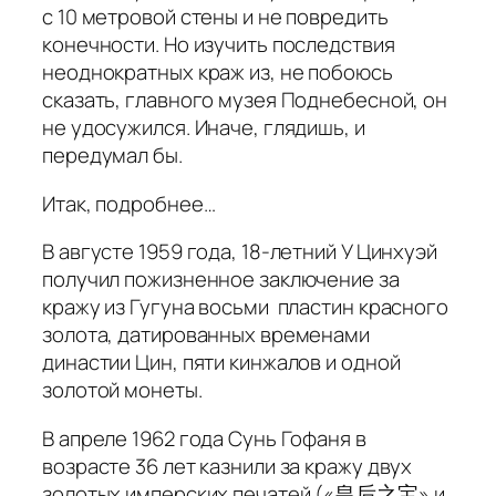
с 10 метровой стены и не повредить
конечности. Но изучить последствия
неоднократных краж из, не побоюсь
сказать, главного музея Поднебесной, он
не удосужился. Иначе, глядишь, и
передумал бы.
Итак, подробнее…
В августе 1959 года, 18-летний У Цинхуэй
получил пожизненное заключение за
кражу из Гугуна восьми пластин красного
золота, датированных временами
династии Цин, пяти кинжалов и одной
золотой монеты.
В апреле 1962 года Сунь Гофаня в
возрасте 36 лет казнили за кражу двух
золотых имперских печатей («皇后之宝» и