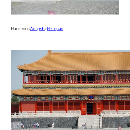
Написано
Wangshi
в
История