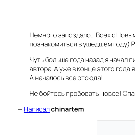
Немного запоздало… Всех с Новым
познакомиться в ушедшем году) 
Чуть больше года назад я начал п
автора. А уже в конце этого года 
А началось все отсюда!
Не бойтесь пробовать новое! Сп
—
Написал
chinartem