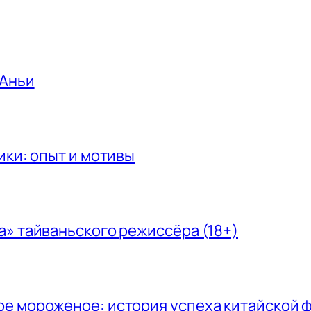
 Аньи
ики: опыт и мотивы
а» тайваньского режиссёра (18+)
ое мороженое: история успеха китайской