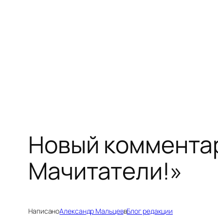
Перейти
к
содержимому
Новый комментар
Мачитатели!»
Написано
Александр Мальцев
в
Блог редакции