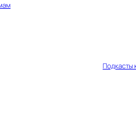
мам
Подкасты 