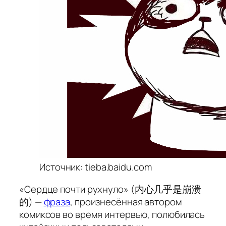
Источник: tieba.baidu.com
«
Сердце почти рухнуло
» (内心几乎是崩溃
的) —
фраза
, произнесённая автором
комиксов во время интервью, полюбилась