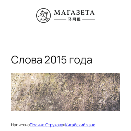
Перейти
к
содержимому
Слова 2015 года
Написано
Полина Струкова
в
Китайский язык