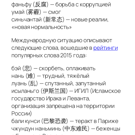
фаньфу
(反腐) — борьба с коррупцией
умай
(雾霾) — смог
синьчантай
(新常态) — новые реалии,
«новая нормальность»
Международную ситуацию описывают
следующие слова, вошедшие в
рейтинги
популярных слова 2015 года:
бэй
(悲) — скорбеть, оплакивать
нань
(难) — трудный, тяжёлый
луань
(乱) — спутанный, запутанный
исыланьго
(伊斯兰国) — ИГИЛ (Исламское
государство Ирака и Леванта,
организация запрещена на территории
России)
бали кунси
(巴黎恐袭) — теракт в Париже
чжундун наньминь
(中东难民) — беженцы