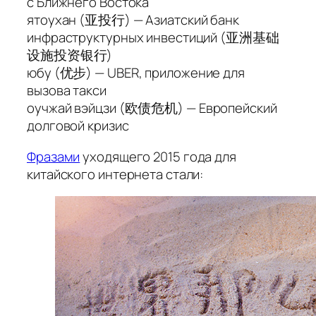
с Ближнего Востока
ятоухан
(亚投行) — Азиатский банк
инфраструктурных инвестиций (亚洲基础
设施投资银行)
юбу
(优步) — UBER, приложение для
вызова такси
оучжай вэйцзи
(欧债危机) — Европейский
долговой кризис
Фразами
уходящего 2015 года для
китайского интернета стали: