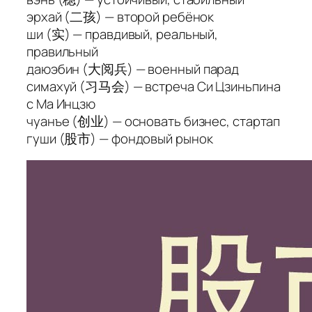
эрхай
(二孩) — второй ребёнок
ши
(实) — правдивый, реальный,
правильный
даюэбин
(大阅兵) — военный парад
симахуй
(习马会) — встреча Си Цзиньпина
с Ма Инцзю
чуанъе
(创业) — основать бизнес, стартап
гуши
(股市) — фондовый рынок