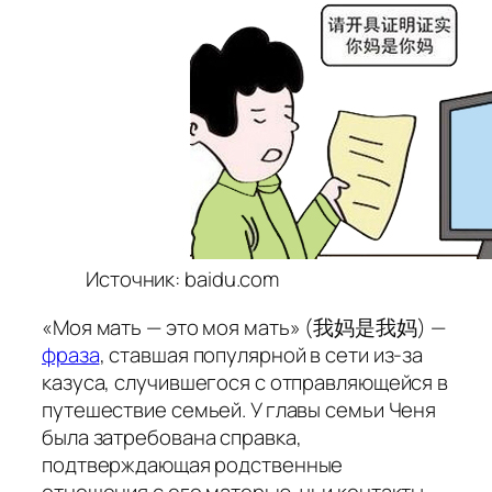
Источник: baidu.com
«
Моя мать — это моя мать
» (我妈是我妈) —
фраза
, ставшая популярной в сети из-за
казуса, случившегося с отправляющейся в
путешествие семьей. У главы семьи Ченя
была затребована справка,
подтверждающая родственные
отношения с его матерью, чьи контакты