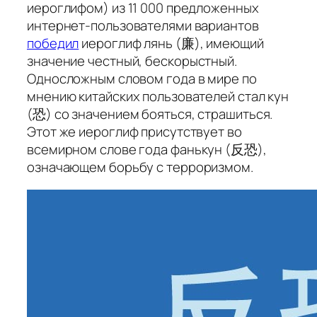
иероглифом) из 11 000 предложенных
интернет-пользователями вариантов
победил
иероглиф
лянь
(廉), имеющий
значение
честный, бескорыстный
.
Односложным словом года в мире по
мнению китайских пользователей стал
кун
(恐) со значением
бояться, страшиться
.
Этот же иероглиф присутствует во
всемирном слове года
фанькун
(反恐),
означающем
борьбу с терроризмом.