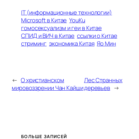
IT (информационные технологии)
Microsoft в Китае
YouKu
гомосексуализм и геи в Китае
СПИД и ВИЧ в Китае
ссылки о Китае
стриминг
экономика Китая
Яо Мин
←
О христианском
Лес Странных
мировоззрении Чан Кайши
деревьев
→
БОЛЬШЕ ЗАПИСЕЙ