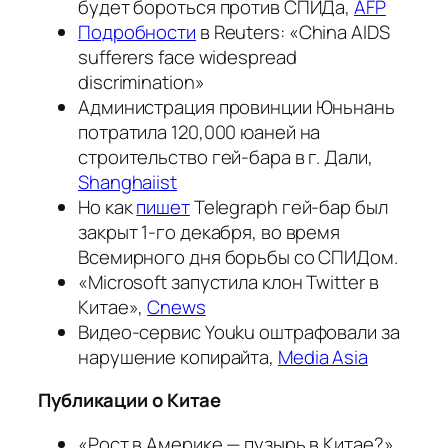
будет бороться против СПИДа,
AFP
Подробности
в Reuters: «China AIDS
sufferers face widespread
discrimination»
Администрация провинции Юньнань
потратила 120,000 юаней на
строительство гей-бара в г. Дали,
Shanghaiist
Но как
пишет
Telegraph гей-бар был
закрыт 1-го декабря, во время
Всемирного дня борьбы со СПИДом.
«Microsoft запустила клон Twitter в
Китае»,
Cnews
Видео-сервис Youku оштрафовали за
нарушение копирайта,
Media Asia
Публикации о Китае
«Рост в Америке — пузырь в Китае?»,