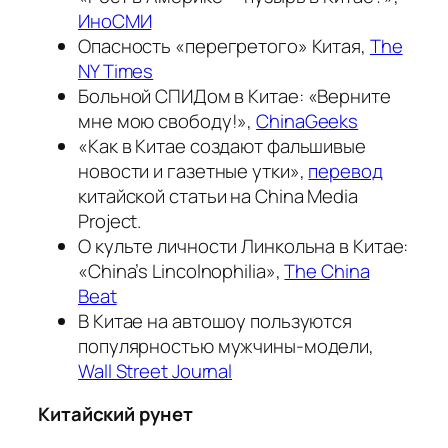
ИноСМИ
Опасность «перегретого» Китая,
The
NY Times
Больной СПИДом в Китае: «Верните
мне мою свободу!»,
ChinaGeeks
«Как в Китае создают фальшивые
новости и газетные утки»,
перевод
китайской статьи на China Media
Project.
О культе личности Линкольна в Китае:
«China’s Lincolnophilia»,
The China
Beat
В Китае на автошоу пользуются
популярностью мужчины-модели,
Wall Street Journal
Китайский рунет