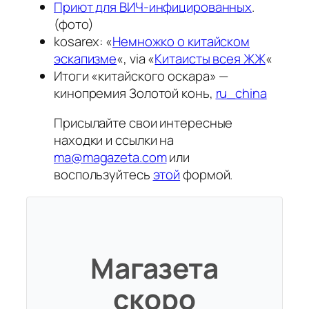
Приют для ВИЧ-инфицированных
.
(фото)
kosarex: «
Немножко о китайском
эскапизме
«, via «
Китаисты всея ЖЖ
«
Итоги «китайского оскара» —
кинопремия Золотой конь,
ru_china
Присылайте свои интересные
находки и ссылки на
ma@magazeta.com
или
воспользуйтесь
этой
формой.
Магазета
скоро