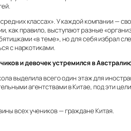
гей.
 средних классах». У каждой компании — св
и, как правило, выступают разные «органи
бятишками «в теме», но для себя избрал сл
ься с наркотиками.
чиков и девочек устремился в Австрали
школа выделила всего один этаж для иностра
льными агентствами в Китае, под эти цели
ины всех учеников — граждане Китая.