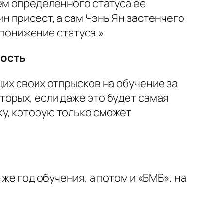
ем определённого статуса её
н присест, а сам Чэнь Ян застенчего
к понижение статуса.»
ность
щих своих отпрысков на обучение за
торых, если даже это будет самая
у, которую только сможет
же год обучения, а потом и «БМВ», на