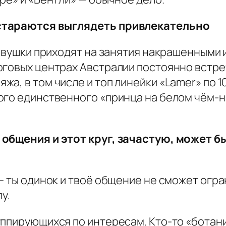
 стараются выглядеть привлекательно
евушки приходят на занятия накрашенными и
рговых центрах Австралии постоянно встр
а, в том числе и топ линейки «Lamer» по 10
ого единственного «принца на белом чём-
 общения и этот круг, зачастую, может 
— ты одинок и твоё общение не сможет огр
у.
ппирующихся по интересам. Кто-то «ботанит»