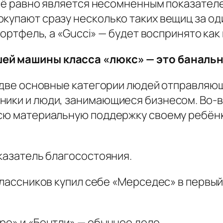
 всё равно является несомненным показател
купают сразу несколько таких вещиц за оди
 портфель, а «Gucci» — будет воспринято ка
шей машины класса «люкс» — это баналь
ь две основные категории людей отправляю
ники и люди, занимающиеся бизнесом. Во-в
всю материальную поддержку своему ребёнк
оказатель благосостояния.
классников купил себе «Мерседес» в первый 
ре» и «Бентли» — обычное дело.