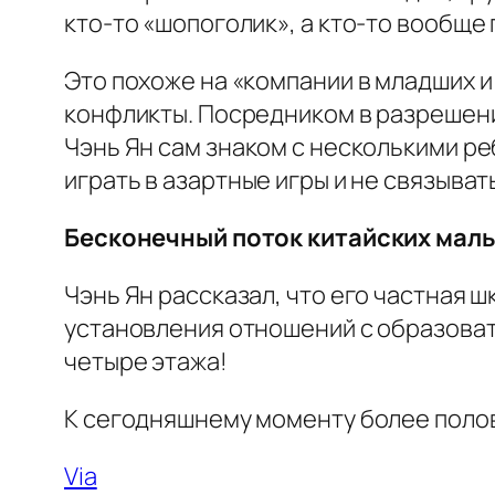
кто-то «шопоголик», а кто-то вообще 
Это похоже на «компании в младших и
конфликты. Посредником в разрешени
Чэнь Ян сам знаком с несколькими ре
играть в азартные игры и не связыват
Бесконечный поток китайских маль
Чэнь Ян рассказал, что его частная 
установления отношений с образовате
четыре этажа!
К сегодняшнему моменту более полов
Via