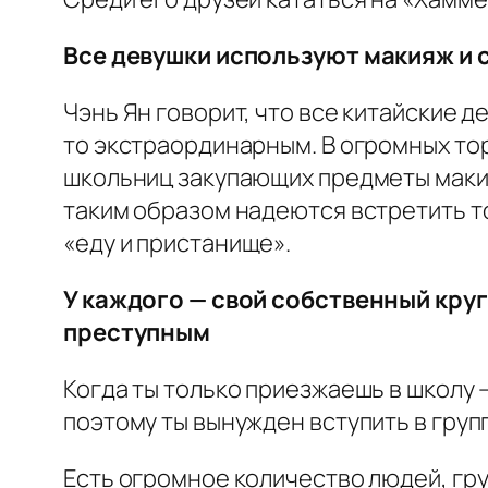
Все девушки используют макияж и
Чэнь Ян говорит, что все китайские д
то экстраординарным. В огромных то
школьниц закупающих предметы макияж
таким образом надеются встретить т
«еду и пристанище».
У каждого — свой собственный круг
преступным
Когда ты только приезжаешь в школу 
поэтому ты вынужден вступить в групп
Есть огромное количество людей, гру