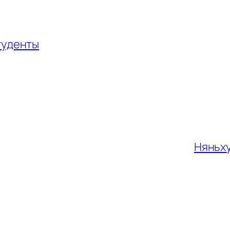
туденты
Няньху