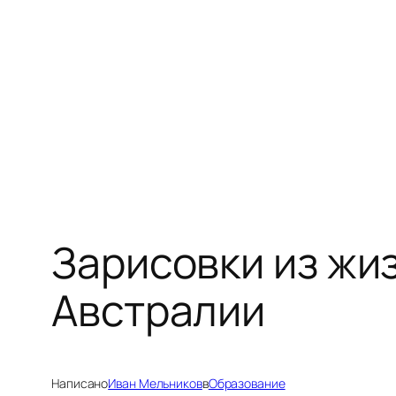
Перейти
к
содержимому
Зарисовки из жи
Австралии
Написано
Иван Мельников
в
Образование