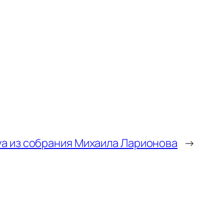
а из собрания Михаила Ларионова
→