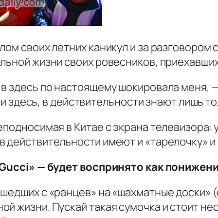
лом своих летних каникул и за разговором 
льной жизни своих ровесников, приехавших
в здесь по настоящему шокировала меня, —
дети здесь, в действительности знают лишь 
реподносимая в Китае с экрана телевизора:
в действительности имеют и «тарелочку» и
 «Gucci» — будет воспринято как понижен
шедших с «ранцев» на «шахматные доски» (с
й жизни. Пускай такая сумочка и стоит нес