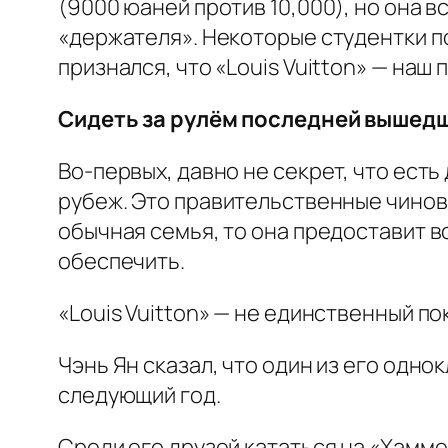
(9000 юаней против 10,000), но она
«держателя». Некоторые студентки по
признался, что «Louis Vuitton» — наш
Сидеть за рулём последней вышед
Во-первых, давно не секрет, что ест
рубеж. Это правительственные чинов
обычная семья, то она предоставит 
обеспечить.
«Louis Vuitton» — не единственный п
Чэнь Ян сказал, что один из его одно
следующий год.
Среди его друзей кататься на «Хамме