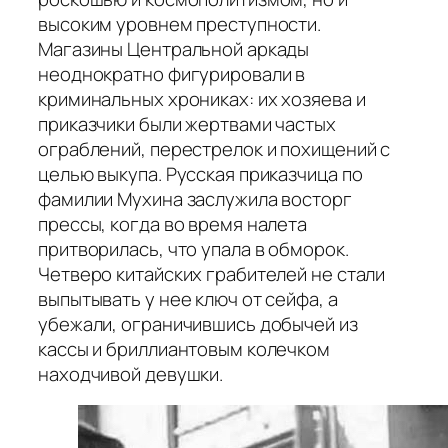
высоким уровнем преступности.
Магазины Центральной аркады
неоднократно фигурировали в
криминальных хрониках: их хозяева и
приказчики были жертвами частых
ограблений, перестрелок и похищений с
целью выкупа. Русская приказчица по
фамилии Мухина заслужила восторг
прессы, когда во время налета
притворилась, что упала в обморок.
Четверо китайских грабителей не стали
выпытывать у нее ключ от сейфа, а
убежали, ограничившись добычей из
кассы и бриллиантовым колечком
находчивой девушки.