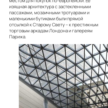
местом для покупок по-европейски. Ее
изящная архитектура с застекленными
пассажами, мозаичными тротуарами и
маленькими бутиками были прямой
отсылкой к Старому Свету – к престижным
торговым аркадам Лондона и галереям
Парижа.