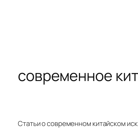
Перейти
к
содержимому
современное кит
Статьи о современном китайском иску