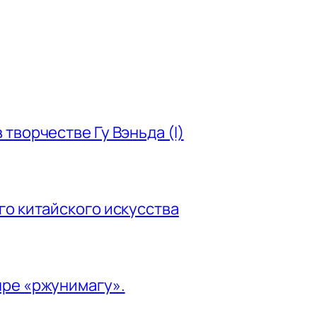
творчестве Гу Вэньда (I)
го китайского искусства
нре «ржунимагу».