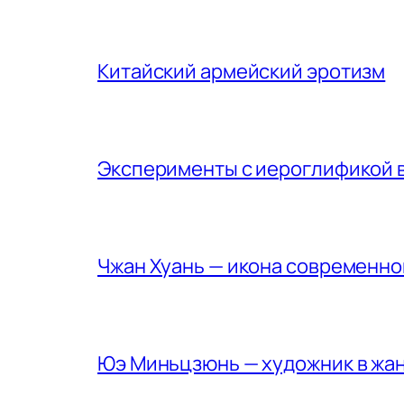
Китайский армейский эротизм
Эксперименты с иероглификой в 
Чжан Хуань — икона современно
Юэ Миньцзюнь — художник в жа