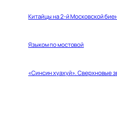
Китайцы на 2-й Московской бие
Языком по мостовой
«Синсин хуахуй». Сверхновые з