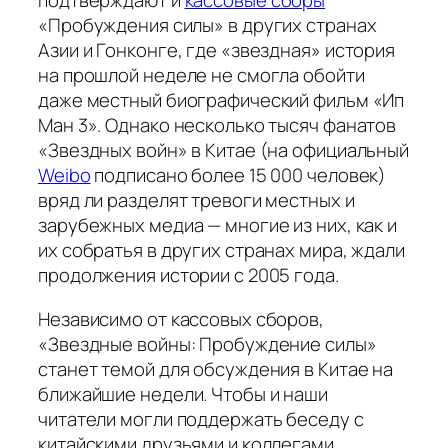
подтверждают и
кассовые сборы
«Пробуждения силы» в других странах
Азии и Гонконге, где «звездная» история
на прошлой неделе не смогла обойти
даже местный биографический фильм «Ип
Ман 3». Однако несколько тысяч фанатов
«Звездных войн» в Китае (на официальный
Weibo
подписано более 15 000 человек)
вряд ли разделят тревоги местных и
зарубежных медиа — многие из них, как и
их собратья в других странах мира, ждали
продолжения истории с 2005 года.
Независимо от кассовых сборов,
«Звездные войны: Пробуждение силы»
станет темой для обсуждения в Китае на
ближайшие недели. Чтобы и наши
читатели могли поддержать беседу с
китайскими друзьями и коллегами,