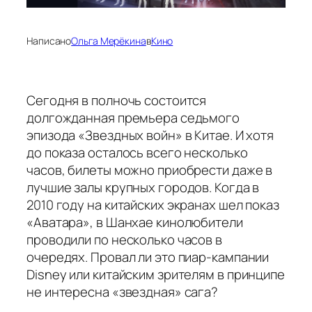
Написано
Ольга Мерёкина
в
Кино
Сегодня в полночь состоится
долгожданная премьера седьмого
эпизода «Звездных войн» в Китае. И хотя
до показа осталось всего несколько
часов, билеты можно приобрести даже в
лучшие залы крупных городов. Когда в
2010 году на китайских экранах шел показ
«Аватара», в Шанхае кинолюбители
проводили по несколько часов в
очередях. Провал ли это пиар-кампании
Disney или китайским зрителям в принципе
не интересна «звездная» сага?