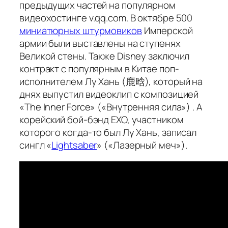
предыдущих частей на популярном
видеохостинге v.qq.com. В октябре 500
миниатюрных штурмовиков
Имперской
армии были выставлены на ступенях
Великой стены. Также Disney заключил
контракт с популярным в Китае поп-
исполнителем Лу Хань (鹿晗), который на
днях выпустил видеоклип с композицией
«The Inner Force» («Внутренняя сила») . А
корейский бой-бэнд EXO, участником
которого когда-то был Лу Хань, записал
сингл «
Lightsaber
» («Лазерный меч»).