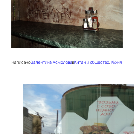
Написано
Валентина Асмолова
в
Китай и общество
, 
Кухня