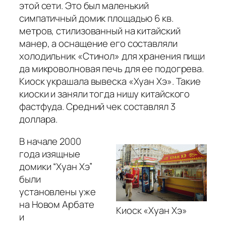
этой сети. Это был маленький
симпатичный домик площадью 6 кв.
метров, стилизованный на китайский
манер, а оснащение его составляли
холодильник «Стинол» для хранения пищи
да микроволновая печь для ее подогрева.
Киоск украшала вывеска «Хуан Хэ». Такие
киоски и заняли тогда нишу китайского
фастфуда. Средний чек составлял 3
доллара.
В начале 2000
года изящные
домики “Хуан Хэ”
были
установлены уже
на Новом Арбате
Киоск «Хуан Хэ»
и