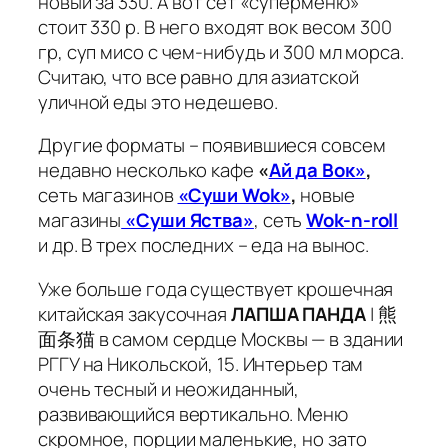
новый за 330. А вот сет «суперменю»
стоит 330 р. В него входят вок весом 300
гр, суп мисо с чем-нибудь и 300 мл морса.
Считаю, что все равно для азиатской
уличной еды это недешево.
Другие форматы – появившиеся совсем
недавно несколько кафе
«
Ай да Вок»
,
сеть магазинов
«Суши Wok»
,
новые
магазины
«Суши Яства»
, сеть
Wok-n-roll
и др. В трех последних – еда на вынос.
Уже больше года существует крошечная
китайская закусочная
ЛАПША ПАНДА
| 熊
面条猫 в самом сердце Москвы — в здании
РГГУ на Никольской, 15. Интерьер там
очень тесный и неожиданный,
развивающийся вертикально. Меню
скромное, порции маленькие, но зато