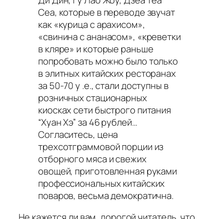
Ди Дин, Гу Лао Жоу, Дзеа Теа
Сеа, которые в переводе звучат
как «курица с арахисом»,
«свинина с ананасом», «креветки
в кляре» и которые раньше
попробовать можно было только
в элитных китайских ресторанах
за 50-70 у .е., стали доступны в
розничных стационарных
киосках сети быстрого питания
“Хуан Хэ” за 46 рублей…
Согласитесь, цена
трехсотграммовой порции из
отборного мяса и свежих
овощей, приготовленная руками
профессиональных китайских
поваров, весьма демократична.
Не кажется ли вам, дорогой читатель, что