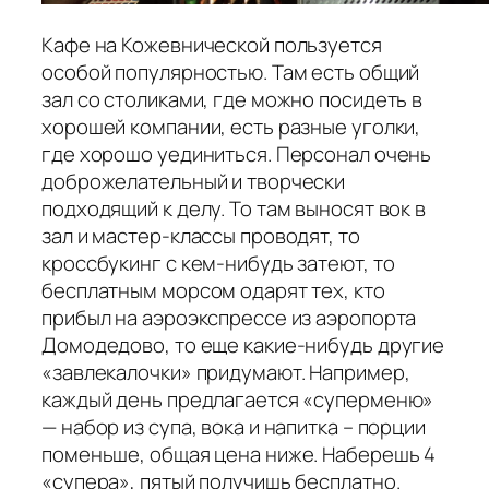
Кафе на Кожевнической пользуется
особой популярностью. Там есть общий
зал со столиками, где можно посидеть в
хорошей компании, есть разные уголки,
где хорошо уединиться. Персонал очень
доброжелательный и творчески
подходящий к делу. То там выносят вок в
зал и мастер-классы проводят, то
кроссбукинг с кем-нибудь затеют, то
бесплатным морсом одарят тех, кто
прибыл на аэроэкспрессе из аэропорта
Домодедово, то еще какие-нибудь другие
«завлекалочки» придумают. Например,
каждый день предлагается «суперменю»
— набор из супа, вока и напитка – порции
поменьше, общая цена ниже. Наберешь 4
«супера», пятый получишь бесплатно.