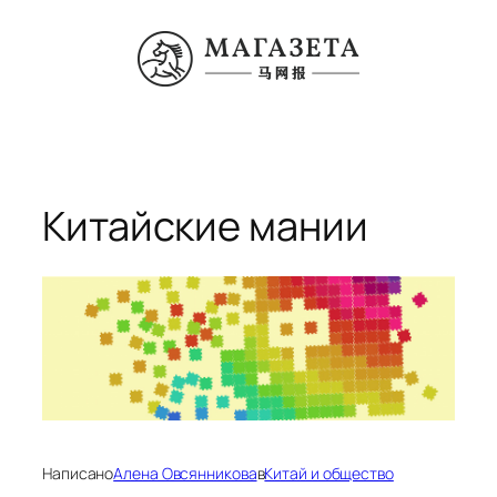
Перейти
к
содержимому
Китайские мании
Написано
Алена Овсянникова
в
Китай и общество