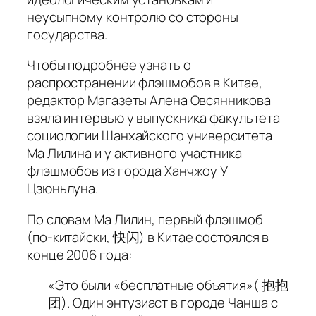
неусыпному контролю со стороны
государства.
Чтобы подробнее узнать о
распространении флэшмобов в Китае,
редактор Магазеты Алена Овсянникова
взяла интервью у выпускника факультета
социологии Шанхайского университета
Ма Лилина и у активного участника
флэшмобов из города Ханчжоу У
Цзюньлуна.
По словам Ма Лилин, первый флэшмоб
(по-китайски, 快闪) в Китае состоялся в
конце 2006 года:
«Это были «бесплатные объятия»( 抱抱
团). Один энтузиаст в городе Чанша с