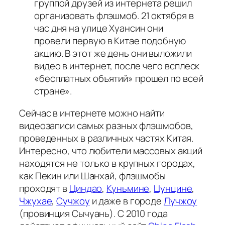
группой друзей из интернета решил
организовать флэшмоб. 21 октября в
час дня на улице Хуансин они
провели первую в Китае подобную
акцию. В этот же день они выложили
видео в интернет, после чего всплеск
«бесплатных объятий» прошел по всей
стране».
Сейчас в интернете можно найти
видеозаписи самых разных флэшмобов,
проведенных в различных частях Китая.
Интересно, что любители массовых акций
находятся не только в крупных городах,
как Пекин или Шанхай, флэшмобы
проходят в
Циндао
,
Куньмине
,
Цунцине
,
Чжухае
,
Сучжоу
и даже в городе
Лучжоу
(провинция Сычуань). С 2010 года