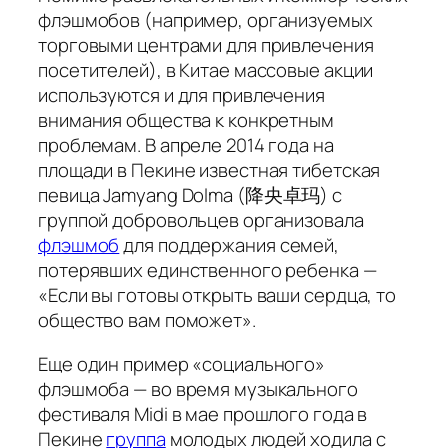
флэшмобов (например, организуемых
торговыми центрами для привлечения
посетителей), в Китае массовые акции
используются и для привлечения
внимания общества к конкретным
проблемам. В апреле 2014 года на
площади в Пекине известная тибетская
певица Jamyang Dolma (降央卓玛) с
группой добровольцев организовала
флэшмоб
для поддержания семей,
потерявших единственного ребенка —
«Если вы готовы открыть ваши сердца, то
общество вам поможет».
Еще один пример «социального»
флэшмоба — во время музыкального
фестиваля Midi в мае прошлого года в
Пекине
группа
молодых людей ходила с